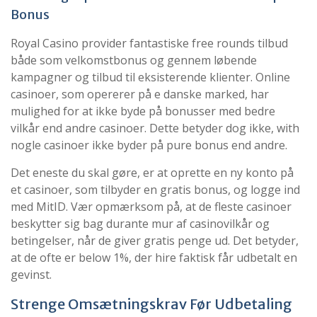
Bonus
Royal Casino provider fantastiske free rounds tilbud
både som velkomstbonus og gennem løbende
kampagner og tilbud til eksisterende klienter. Online
casinoer, som opererer på e danske marked, har
mulighed for at ikke byde på bonusser med bedre
vilkår end andre casinoer. Dette betyder dog ikke, with
nogle casinoer ikke byder på pure bonus end andre.
Det eneste du skal gøre, er at oprette en ny konto på
et casinoer, som tilbyder en gratis bonus, og logge ind
med MitID. Vær opmærksom på, at de fleste casinoer
beskytter sig bag durante mur af casinovilkår og
betingelser, når de giver gratis penge ud. Det betyder,
at de ofte er below 1%, der hire faktisk får udbetalt en
gevinst.
Strenge Omsætningskrav Før Udbetaling