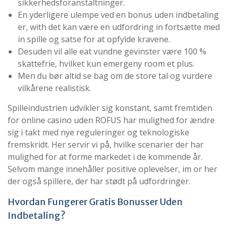
sikkerhedsforanstaltninger.
En yderligere ulempe ved en bonus uden indbetaling
er, with det kan være en udfordring in fortsætte med
in spille og satse for at opfylde kravene.
Desuden vil alle eat vundne gevinster være 100 %
skattefrie, hvilket kun emergeny room et plus.
Men du bør altid se bag om de store tal og vurdere
vilkårene realistisk.
Spilleindustrien udvikler sig konstant, samt fremtiden
for online casino uden ROFUS har mulighed for ændre
sig i takt med nye reguleringer og teknologiske
fremskridt. Her servir vi på, hvilke scenarier der har
mulighed for at forme markedet i de kommende år.
Selvom mange innehåller positive oplevelser, im or her
der også spillere, der har stødt på udfordringer.
Hvordan Fungerer Gratis Bonusser Uden
Indbetaling?