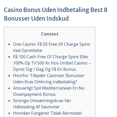
Casino Bonus Uden Indbetaling Best 8
Bonusser Uden Indskud
Content
One Casino: Få 50 Free Of Charge Spins
Ved Oprettelse
Få 100 Cash Free Of Charge Spins Eller
100% Op Til 500 Kr Hos Unibet Casino –
Opret Dig I Dag Og Få En Bonus
Hvorfor Tilbyder Casinoer Bonusser
Uden Krav Omkring Indbetaling?
Ansvarligt Spil Mediterranean En No
Downpayment Bonus
Strenge Omsætningskrav Før
Udbetaling Af Gevinster
Hvordan Fungerer Tidak Bermodal