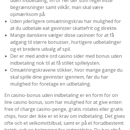
uden indbetaling, im or her der som regel visse
begrænsninger samt vilkår, man skal være
opmærksom på.
Uden yderligere omsætningskrav har mulighed for
at du udbetale eat gevinster skattefrit og direkte.
Mange danskere vælger disse casinoer for at få
adgang til større bonusser, hurtigere udbetalinger
og et bredere udvalg af spil.
Der er med andre ord casino sider med bonus uden
indbetaling nok til at få stillet spillelysten.
Omsætningskravene stikker, hvor mange gange du
skal spille dine gevinster igennem, før du har
mulighed for foretage en udbetaling.
En casino-bonus uden indbetaling er en form for on
line casino bonus, som har mulighed for at give enten
free of charge casino-penge, gratis rotates eller gratis
chips, hvor der ikke er et krav om indbetaling. Det gives
ofte och et velkomsttilbud, samt er på et forudbestemt