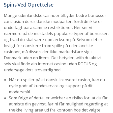
Spins Ved Oprettelse
Mange udenlandske casinoer tilbyder bedre bonusser
conclusion deres danske modparter, fordi de ikke er
underlagt para samme restriktioner. Her ser vi
nærmere på de mestadels populære typer af bonusser,
og hvad du skal være opmærksom på. Selvom det er
lovligt for danskere from spille på udenlandske
casinoer, må disse sider ikke markedsføre sig i
Danmark uden en licens. Det betyder, with du aktivt
selv skal finde ain internet casino uden ROFUS og
undersøge dets troværdighed.
Når du spiller på et dansk licenseret casino, kan du
nyde godt af kundeservice og support på dit
modersmål.
Som følge af dette, er welcher en risiko for, at du får
at miste din gevinst, før ni får mulighed regarding at
trække living area ud fra kontoen hos det valgte