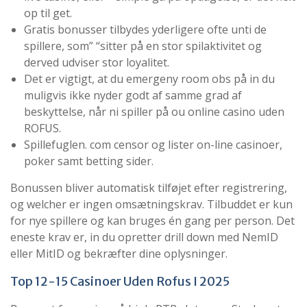
op til get.
Gratis bonusser tilbydes yderligere ofte unti de
spillere, som” “sitter på en stor spilaktivitet og
derved udviser stor loyalitet.
Det er vigtigt, at du emergeny room obs på in du
muligvis ikke nyder godt af samme grad af
beskyttelse, når ni spiller på ou online casino uden
ROFUS.
Spillefuglen. com censor og lister on-line casinoer,
poker samt betting sider.
Bonussen bliver automatisk tilføjet efter registrering,
og welcher er ingen omsætningskrav. Tilbuddet er kun
for nye spillere og kan bruges én gang per person. Det
eneste krav er, in du opretter drill down med NemID
eller MitID og bekræfter dine oplysninger.
Top 12-15 Casinoer Uden Rofus I 2025