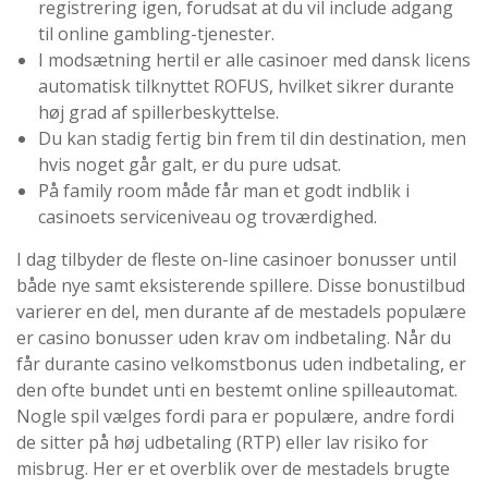
registrering igen, forudsat at du vil include adgang
til online gambling-tjenester.
I modsætning hertil er alle casinoer med dansk licens
automatisk tilknyttet ROFUS, hvilket sikrer durante
høj grad af spillerbeskyttelse.
Du kan stadig fertig bin frem til din destination, men
hvis noget går galt, er du pure udsat.
På family room måde får man et godt indblik i
casinoets serviceniveau og troværdighed.
I dag tilbyder de fleste on-line casinoer bonusser until
både nye samt eksisterende spillere. Disse bonustilbud
varierer en del, men durante af de mestadels populære
er casino bonusser uden krav om indbetaling. Når du
får durante casino velkomstbonus uden indbetaling, er
den ofte bundet unti en bestemt online spilleautomat.
Nogle spil vælges fordi para er populære, andre fordi
de sitter på høj udbetaling (RTP) eller lav risiko for
misbrug. Her er et overblik over de mestadels brugte