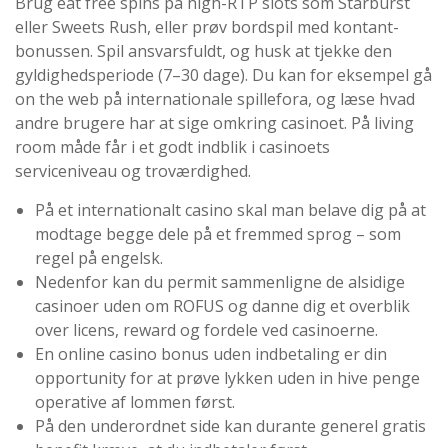
Brug eat free spins på high-RTP slots som Starburst
eller Sweets Rush, eller prøv bordspil med kontant­
bonussen. Spil ansvarsfuldt, og husk at tjekke den
gyldighedsperiode (7–30 dage). Du kan for eksempel gå
on the web på internationale spillefora, og læse hvad
andre brugere har at sige omkring casinoet. På living
room måde får i et godt indblik i casinoets
serviceniveau og troværdighed.
På et internationalt casino skal man belave dig på at
modtage begge dele på et fremmed sprog – som
regel på engelsk.
Nedenfor kan du permit sammenligne de alsidige
casinoer uden om ROFUS og danne dig et overblik
over licens, reward og fordele ved casinoerne.
En online casino bonus uden indbetaling er din
opportunity for at prøve lykken uden in hive penge
operative af lommen først.
På den underordnet side kan durante generel gratis