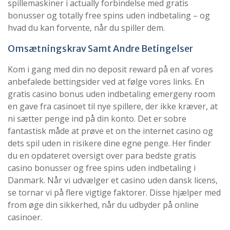
spillemaskiner i actually forbindelse med gratis
bonusser og totally free spins uden indbetaling – og
hvad du kan forvente, når du spiller dem.
Omsætningskrav Samt Andre Betingelser
Kom i gang med din no deposit reward på en af vores
anbefalede bettingsider ved at følge vores links. En
gratis casino bonus uden indbetaling emergeny room
en gave fra casinoet til nye spillere, der ikke kræver, at
ni sætter penge ind på din konto. Det er sobre
fantastisk måde at prøve et on the internet casino og
dets spil uden in risikere dine egne penge. Her finder
du en opdateret oversigt over para bedste gratis
casino bonusser og free spins uden indbetaling i
Danmark. Når vi udvælger et casino uden dansk licens,
se tornar vi på flere vigtige faktorer. Disse hjælper med
from øge din sikkerhed, når du udbyder på online
casinoer.