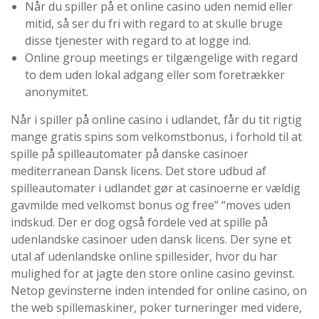
Når du spiller på et online casino uden nemid eller
mitid, så ser du fri with regard to at skulle bruge
disse tjenester with regard to at logge ind.
Online group meetings er tilgængelige with regard
to dem uden lokal adgang eller som foretrækker
anonymitet.
Når i spiller på online casino i udlandet, får du tit rigtig
mange gratis spins som velkomstbonus, i forhold til at
spille på spilleautomater på danske casinoer
mediterranean Dansk licens. Det store udbud af
spilleautomater i udlandet gør at casinoerne er vældig
gavmilde med velkomst bonus og free” “moves uden
indskud. Der er dog også fordele ved at spille på
udenlandske casinoer uden dansk licens. Der syne et
utal af udenlandske online spillesider, hvor du har
mulighed for at jagte den store online casino gevinst.
Netop gevinsterne inden intended for online casino, on
the web spillemaskiner, poker turneringer med videre,