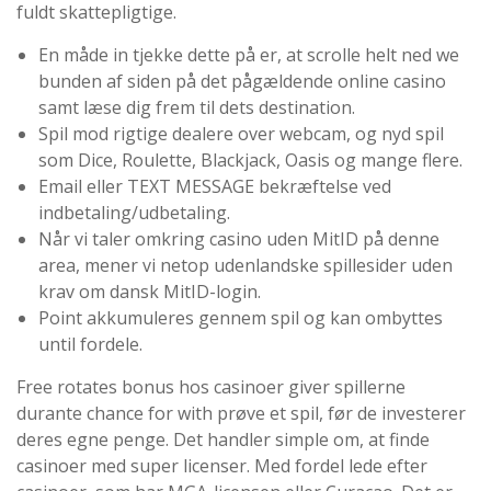
fuldt skattepligtige.
En måde in tjekke dette på er, at scrolle helt ned we
bunden af siden på det pågældende online casino
samt læse dig frem til dets destination.
Spil mod rigtige dealere over webcam, og nyd spil
som Dice, Roulette, Blackjack, Oasis og mange flere.
Email eller TEXT MESSAGE bekræftelse ved
indbetaling/udbetaling.
Når vi taler omkring casino uden MitID på denne
area, mener vi netop udenlandske spillesider uden
krav om dansk MitID-login.
Point akkumuleres gennem spil og kan ombyttes
until fordele.
Free rotates bonus hos casinoer giver spillerne
durante chance for with prøve et spil, før de investerer
deres egne penge. Det handler simple om, at finde
casinoer med super licenser. Med fordel lede efter