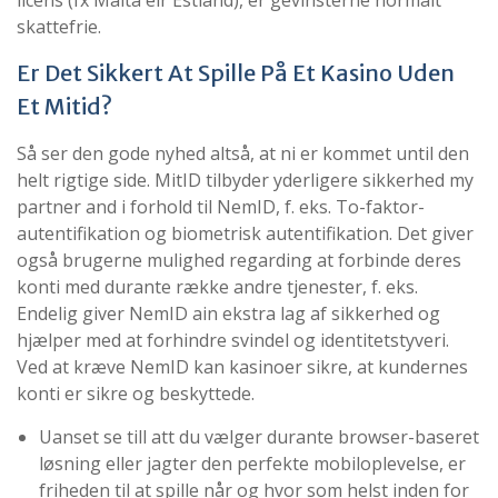
licens (fx Malta elr Estland), er gevinsterne normalt
skattefrie.
Er Det Sikkert At Spille På Et Kasino Uden
Et Mitid?
Så ser den gode nyhed altså, at ni er kommet until den
helt rigtige side. MitID tilbyder yderligere sikkerhed my
partner and i forhold til NemID, f. eks. To-faktor-
autentifikation og biometrisk autentifikation. Det giver
også brugerne mulighed regarding at forbinde deres
konti med durante række andre tjenester, f. eks.
Endelig giver NemID ain ekstra lag af sikkerhed og
hjælper med at forhindre svindel og identitetstyveri.
Ved at kræve NemID kan kasinoer sikre, at kundernes
konti er sikre og beskyttede.
Uanset se till att du vælger durante browser-baseret
løsning eller jagter den perfekte mobiloplevelse, er
friheden til at spille når og hvor som helst inden for