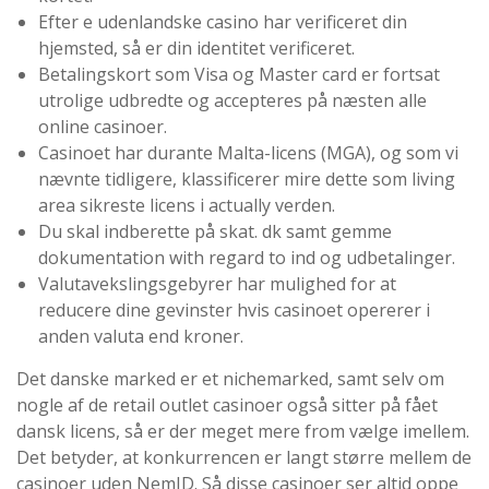
Efter e udenlandske casino har verificeret din
hjemsted, så er din identitet verificeret.
Betalingskort som Visa og Master card er fortsat
utrolige udbredte og accepteres på næsten alle
online casinoer.
Casinoet har durante Malta-licens (MGA), og som vi
nævnte tidligere, klassificerer mire dette som living
area sikreste licens i actually verden.
Du skal indberette på skat. dk samt gemme
dokumentation with regard to ind og udbetalinger.
Valutavekslingsgebyrer har mulighed for at
reducere dine gevinster hvis casinoet opererer i
anden valuta end kroner.
Det danske marked er et nichemarked, samt selv om
nogle af de retail outlet casinoer også sitter på fået
dansk licens, så er der meget mere from vælge imellem.
Det betyder, at konkurrencen er langt større mellem de
casinoer uden NemID. Så disse casinoer ser altid oppe