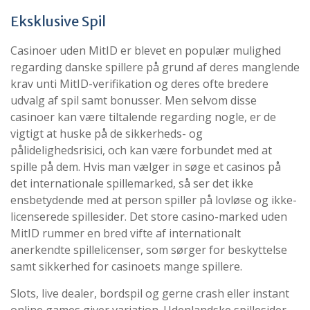
Eksklusive Spil
Casinoer uden MitID er blevet en populær mulighed
regarding danske spillere på grund af deres manglende
krav unti MitID-verifikation og deres ofte bredere
udvalg af spil samt bonusser. Men selvom disse
casinoer kan være tiltalende regarding nogle, er de
vigtigt at huske på de sikkerheds- og
pålidelighedsrisici, och kan være forbundet med at
spille på dem. Hvis man vælger in søge et casinos på
det internationale spillemarked, så ser det ikke
ensbetydende med at person spiller på lovløse og ikke-
licenserede spillesider. Det store casino-marked uden
MitID rummer en bred vifte af internationalt
anerkendte spillelicenser, som sørger for beskyttelse
samt sikkerhed for casinoets mange spillere.
Slots, live dealer, bordspil og gerne crash eller instant