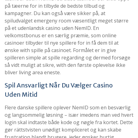
på tæerne for in tilbyde de bedste tilbud og
kampagner. Du kan også være sikker på, at
spiludvalget emergeny room væsentligt meget større
på et udenlandsk casino uden NemID. En
velkomstbonus er en særlig præmie, som online
casinoer tilbyder til nye spillere for in få dem til at
ønske with spille på casinoet. Formålet er in give
spilleren simple at spille regarding og dermed forsøge
så vidt muligt at sikre, with den første oplevelse ikke
bliver living area eneste.
Spil Ansvarligt Når Du Vælger Casino
Uden Mitid
Flere danske spillere oplever NemID som en besværlig
og langsommelig løsning – især imedens man ved hvert
login skal indtaste både kode og nøgle fra kortet. Dette
gør rättstvisten unødigt kompliceret og kan skabe
frustration blandt brugere, jeder ønsker hurtig