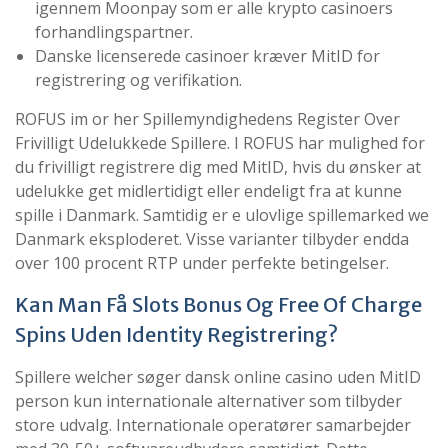
igennem Moonpay som er alle krypto casinoers
forhandlingspartner.
Danske licenserede casinoer kræver MitID for
registrering og verifikation.
ROFUS im or her Spillemyndighedens Register Over
Frivilligt Udelukkede Spillere. I ROFUS har mulighed for
du frivilligt registrere dig med MitID, hvis du ønsker at
udelukke get midlertidigt eller endeligt fra at kunne
spille i Danmark. Samtidig er e ulovlige spillemarked we
Danmark eksploderet. Visse varianter tilbyder endda
over 100 procent RTP under perfekte betingelser.
Kan Man Få Slots Bonus Og Free Of Charge
Spins Uden Identity Registrering?
Spillere welcher søger dansk online casino uden MitID
person kun internationale alternativer som tilbyder
store udvalg. Internationale operatører samarbejder