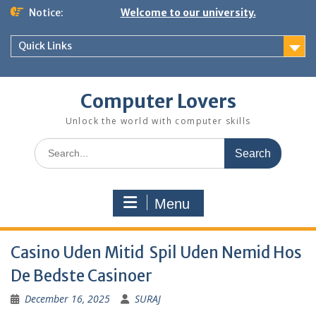
Skip
Notice:
Welcome to our university.
to
content
Quick Links
Computer Lovers
Unlock the world with computer skills
Search
for:
Menu
Casino Uden Mitid ️ Spil Uden Nemid Hos
De Bedste Casinoer
December 16, 2025
SURAJ