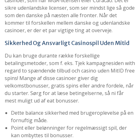
casinoer, som har MGA-licensen eller Curacao. Det er
sikre udenlandske licenser, som ser mindst lige så gode
som den danske på næsten alle fronter. Når det
kommer til forskellen mellem danske og udenlandske
casinoer, er der et par vigtige ting at overveje.
Sikkerhed Og Ansvarligt Casinospil Uden Mitid
Du kan bruge durante række forskellige
betalingsmetoder, som f. eks. Tjek kampagnesiden with
regard to spændende tilbud och casino uden MitID free
spins! Mange af disse casinoer giver dig
velkomstbonusser, gratis spins eller andre fordele, når
du starter. Sørg for at læse betingelserne, så ni får
mest muligt ud af eat bonusser.
Dette balance sikkerhed med brugeroplevelse på en
fornuftig måde.
Point eller belønninger for regelmæssigt spil, der
kan ombyttes til bonusser.