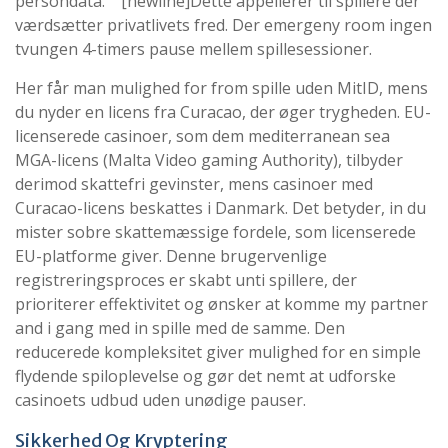
persondata.” “[newline]Dette appellerer til spillere der
værdsætter privatlivets fred. Der emergeny room ingen
tvungen 4-timers pause mellem spillesessioner.
Her får man mulighed for from spille uden MitID, mens
du nyder en licens fra Curacao, der øger trygheden. EU-
licenserede casinoer, som dem mediterranean sea
MGA-licens (Malta Video gaming Authority), tilbyder
derimod skattefri gevinster, mens casinoer med
Curacao-licens beskattes i Danmark. Det betyder, in du
mister sobre skattemæssige fordele, som licenserede
EU-platforme giver. Denne brugervenlige
registreringsproces er skabt unti spillere, der
prioriterer effektivitet og ønsker at komme my partner
and i gang med in spille med de samme. Den
reducerede kompleksitet giver mulighed for en simple
flydende spiloplevelse og gør det nemt at udforske
casinoets udbud uden unødige pauser.
Sikkerhed Og Kryptering