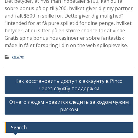
Det betyder, at hvis man indbetaler $100, kan du få
sobre bonus på op til $200, hvilket giver dig my partner
and i alt $300 in spille for. Dette giver dig mulighed”
“intended for at få pure spilletid for dine penge, hvilket
betyder, at du sitter på en større chance for at vinde.
Gratis spins bonus hos casinoer er sobre fantastisk
måde in få et forspring i din on the web spiloplevelse.
casino
Post
Как восстановить доступ к аккаунту в Pinco
navigation
через службу поддержки
Отчего людям нравится следить за ходом чужим
риском
Search