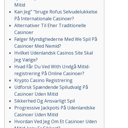
Mitid
Kan Jeg” “bruge Rofus Selvudelukkelse
På Internationale Casinoer?
Alternativer Til Eher Traditionelle
Casinoer
Følger Myndighederne Med We Spil På
Casinoer Med Nemid?
Hvilket Udenlandsk Casinos Site Skal
Jeg Vælge?
Hvad Får Du Ved With Undgå Mitid-
registrering På Online Casinoer?
Krypto Casino Registrering
Udforsk Spændende Spiludvalg På
Casinoer Uden Mitid
Sikkerhed Og Ansvarligt Spil
Progressive Jackpots På Udenlandske
Casinoer Uden Mitid
Hvordan Ved Jeg Om Et Casinoer Uden