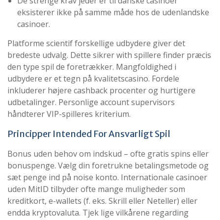
De strenge krav jeder er til danske casinoer
eksisterer ikke på samme måde hos de udenlandske
casinoer.
Platforme scientif forskellige udbydere giver det
bredeste udvalg. Dette sikrer with spillere finder præcis
den type spil de foretrækker. Mangfoldighed i
udbydere er et tegn på kvalitetscasino. Fordele
inkluderer højere cashback procenter og hurtigere
udbetalinger. Personlige account supervisors
håndterer VIP-spilleres kriterium.
Principper Intended For Ansvarligt Spil
Bonus uden behov om indskud – ofte gratis spins eller
bonuspenge. Vælg din foretrukne betalingsmetode og
sæt penge ind på noise konto. Internationale casinoer
uden MitID tilbyder ofte mange muligheder som
kreditkort, e-wallets (f. eks. Skrill eller Neteller) eller
endda kryptovaluta. Tjek lige vilkårene regarding