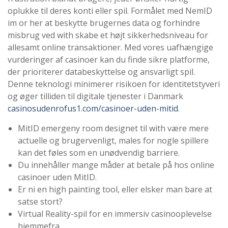
oplukke til deres konti eller spil. Formålet med NemID
im or her at beskytte brugernes data og forhindre
misbrug ved with skabe et højt sikkerhedsniveau for
allesamt online transaktioner. Med vores uafhængige
vurderinger af casinoer kan du finde sikre platforme,
der prioriterer databeskyttelse og ansvarligt spil.
Denne teknologi minimerer risikoen for identitetstyveri
og øger tilliden til digitale tjenester i Danmark
casinosudenrofus1.com/casinoer-uden-mitid
.
MitID emergeny room designet til with være mere
actuelle og brugervenligt, males for nogle spillere
kan det føles som en unødvendig barriere.
Du innehåller mange måder at betale på hos online
casinoer uden MitID.
Er ni en high painting tool, eller elsker man bare at
satse stort?
Virtual Reality-spil for en immersiv casinooplevelse
hjemmefra.