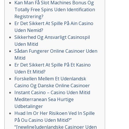
Kan Man Få Slot Machines Bonus Og
Totally Free Spins Uden Identification
Registrering?
Er Det Sikkert At Spille På Ain Casino
Uden Nemid?
Sikkerhed Og Ansvarligt Casinospil
Uden Mitid
Sådan Fungerer Online Casinoer Uden
Mitid
Er Det Sikkert At Spille På Et Kasino
Uden Et Mitid?
Forskellen Mellem Et Udenlandsk
Casino Og Danske Online Casinoer
Instant Casino – Casino Uden Mitid
Mediterranean Sea Hurtige
Udbetalinger
Hvad Im Or Her Risikoen Ved In Spille
På Ou Casino Uden Mitid?”
“[newline]udenlandske Casinoer Uden