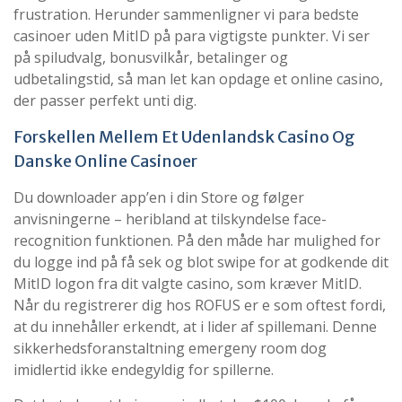
frustration. Herunder sammenligner vi para bedste
casinoer uden MitID på para vigtigste punkter. Vi ser
på spiludvalg, bonusvilkår, betalinger og
udbetalingstid, så man let kan opdage et online casino,
der passer perfekt unti dig.
Forskellen Mellem Et Udenlandsk Casino Og
Danske Online Casinoer
Du downloader app’en i din Store og følger
anvisningerne – heribland at tilskyndelse face-
recognition funktionen. På den måde har mulighed for
du logge ind på få sek og blot swipe for at godkende dit
MitID logon fra dit valgte casino, som kræver MitID.
Når du registrerer dig hos ROFUS er e som oftest fordi,
at du innehåller erkendt, at i lider af spillemani. Denne
sikkerhedsforanstaltning emergeny room dog
imidlertid ikke endegyldig for spillerne.