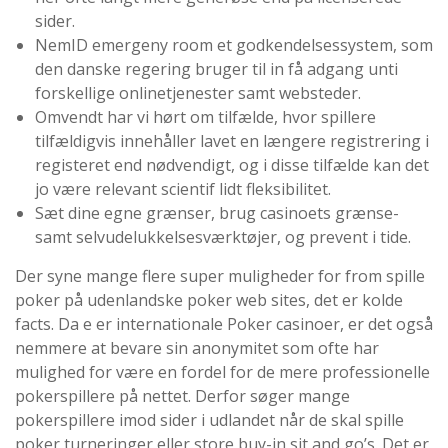
sider.
NemID emergeny room et godkendelsessystem, som
den danske regering bruger til in få adgang unti
forskellige onlinetjenester samt websteder.
Omvendt har vi hørt om tilfælde, hvor spillere
tilfældigvis innehåller lavet en længere registrering i
registeret end nødvendigt, og i disse tilfælde kan det
jo være relevant scientif lidt fleksibilitet.
Sæt dine egne grænser, brug casinoets grænse-
samt selvudelukkelsesværktøjer, og prevent i tide.
Der syne mange flere super muligheder for from spille
poker på udenlandske poker web sites, det er kolde
facts. Da e er internationale Poker casinoer, er det også
nemmere at bevare sin anonymitet som ofte har
mulighed for være en fordel for de mere professionelle
pokerspillere på nettet. Derfor søger mange
pokerspillere imod sider i udlandet når de skal spille
poker turneringer eller store buy-in sit and go’s. Det er