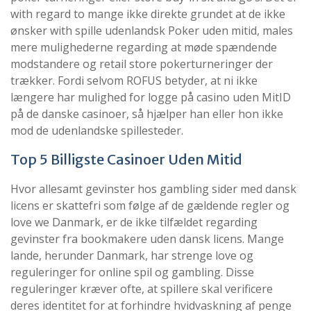
with regard to mange ikke direkte grundet at de ikke
ønsker with spille udenlandsk Poker uden mitid, males
mere mulighederne regarding at møde spændende
modstandere og retail store pokerturneringer der
trækker. Fordi selvom ROFUS betyder, at ni ikke
længere har mulighed for logge på casino uden MitID
på de danske casinoer, så hjælper han eller hon ikke
mod de udenlandske spillesteder.
Top 5 Billigste Casinoer Uden Mitid
Hvor allesamt gevinster hos gambling sider med dansk
licens er skattefri som følge af de gældende regler og
love we Danmark, er de ikke tilfældet regarding
gevinster fra bookmakere uden dansk licens. Mange
lande, herunder Danmark, har strenge love og
reguleringer for online spil og gambling. Disse
reguleringer kræver ofte, at spillere skal verificere
deres identitet for at forhindre hvidvaskning af penge