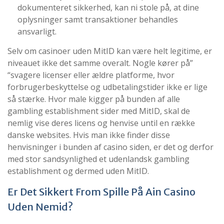
dokumenteret sikkerhed, kan ni stole på, at dine
oplysninger samt transaktioner behandles
ansvarligt.
Selv om casinoer uden MitID kan være helt legitime, er
niveauet ikke det samme overalt. Nogle kører på”
“svagere licenser eller ældre platforme, hvor
forbrugerbeskyttelse og udbetalingstider ikke er lige
så stærke. Hvor male kigger på bunden af alle
gambling establishment sider med MitID, skal de
nemlig vise deres licens og henvise until en række
danske websites. Hvis man ikke finder disse
henvisninger i bunden af casino siden, er det og derfor
med stor sandsynlighed et udenlandsk gambling
establishment og dermed uden MitID.
Er Det Sikkert From Spille På Ain Casino
Uden Nemid?