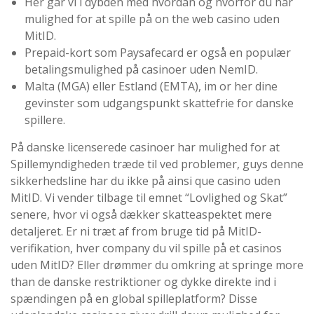
Her går vi i dybden med hvordan og hvorfor du har
mulighed for at spille på on the web casino uden
MitID.
Prepaid-kort som Paysafecard er også en populær
betalingsmulighed på casinoer uden NemID.
Malta (MGA) eller Estland (EMTA), im or her dine
gevinster som udgangspunkt skattefrie for danske
spillere.
På danske licenserede casinoer har mulighed for at
Spillemyndigheden træde til ved problemer, guys denne
sikkerhedsline har du ikke på ainsi que casino uden
MitID. Vi vender tilbage til emnet “Lovlighed og Skat”
senere, hvor vi også dækker skatteaspektet mere
detaljeret. Er ni træt af from bruge tid på MitID-
verifikation, hver company du vil spille på et casinos
uden MitID? Eller drømmer du omkring at springe more
than de danske restriktioner og dykke direkte ind i
spændingen på en global spilleplatform? Disse