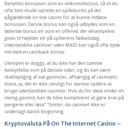
Benyttes bonussen som en velkomstbonus, så vil du
ofte blot skulle oprette en spillekonto på det
pågældende on line casino for at kunne indløse
bonussen. Denne bonus kan også udbydes som en
løbende bonus elr som en offered, der eksempelvis
gives til højtider elr på spillerens fødselsdag.
Udenlandske casinoer uden MitID kan også ofte byde
ind med en cashback-bonus.
Ulempen er doggy, at du ikke har den samme
beskyttelse som på danske sider, og du kan være
skattepligtig af eat gevinster, afhængig af casinoets
licens. Ja, det er ikke ulovligt for danske spillere at
bruge udenlandske casinoer. Hvis du for ideal vinder en
menig gevinst, kan de blive kompliceret at gøre krav på
pengene eller løse” “tvister, da casinoet ikke er
underlagt dansk lovgivning.
Kryptovaluta På On The Internet Casino –