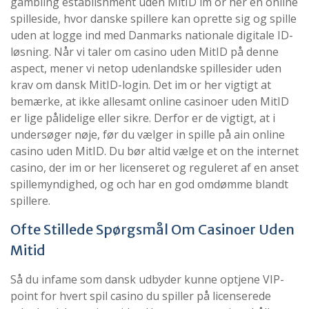
gambling establishment uden MitID im or her en online
spilleside, hvor danske spillere kan oprette sig og spille
uden at logge ind med Danmarks nationale digitale ID-
løsning. Når vi taler om casino uden MitID på denne
aspect, mener vi netop udenlandske spillesider uden
krav om dansk MitID-login. Det im or her vigtigt at
bemærke, at ikke allesamt online casinoer uden MitID
er lige pålidelige eller sikre. Derfor er de vigtigt, at i
undersøger nøje, før du vælger in spille på ain online
casino uden MitID. Du bør altid vælge et on the internet
casino, der im or her licenseret og reguleret af en anset
spillemyndighed, og och har en god omdømme blandt
spillere.
Ofte Stillede Spørgsmål Om Casinoer Uden
Mitid
Så du infame som dansk udbyder kunne optjene VIP-
point for hvert spil casino du spiller på licenserede