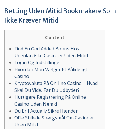
Betting Uden Mitid Bookmakere Som
Ikke Kræver Mitid
Content
Find En God Added Bonus Hos
Udenlandske Casinoer Uden Mitid
Login Og Indstillinger
Hvordan Man Vælger Et Pålideligt
Casino
Kryptovaluta På On-line Casino – Hvad
Skal Du Vide, Før Du Udbyder?
Hurtigere Registrering På Online
Casino Uden Nemid
Du Er I Actually Sikre Hænder
Ofte Stillede Spørgsmål Om Casinoer
Uden Mitid