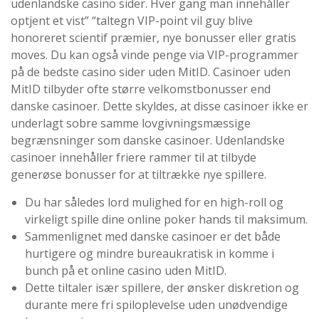
udenlandske casino sider. Hver gang man innehåller
optjent et vist” “taltegn VIP-point vil guy blive
honoreret scientif præmier, nye bonusser eller gratis
moves. Du kan også vinde penge via VIP-programmer
på de bedste casino sider uden MitID. Casinoer uden
MitID tilbyder ofte større velkomstbonusser end
danske casinoer. Dette skyldes, at disse casinoer ikke er
underlagt sobre samme lovgivningsmæssige
begrænsninger som danske casinoer. Udenlandske
casinoer innehåller friere rammer til at tilbyde
generøse bonusser for at tiltrække nye spillere.
Du har således lord mulighed for en high-roll og
virkeligt spille dine online poker hands til maksimum.
Sammenlignet med danske casinoer er det både
hurtigere og mindre bureaukratisk in komme i
bunch på et online casino uden MitID.
Dette tiltaler især spillere, der ønsker diskretion og
durante mere fri spiloplevelse uden unødvendige