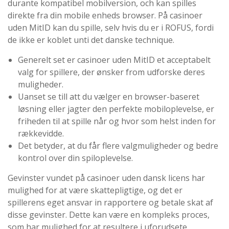
durante kompatibel mobilversion, och kan spilles
direkte fra din mobile enheds browser. På casinoer
uden MitID kan du spille, selv hvis du er i ROFUS, fordi
de ikke er koblet unti det danske technique.
Generelt set er casinoer uden MitID et acceptabelt
valg for spillere, der ønsker from udforske deres
muligheder.
Uanset se till att du vælger en browser-baseret
løsning eller jagter den perfekte mobiloplevelse, er
friheden til at spille når og hvor som helst inden for
rækkevidde.
Det betyder, at du får flere valgmuligheder og bedre
kontrol over din spiloplevelse.
Gevinster vundet på casinoer uden dansk licens har
mulighed for at være skattepligtige, og det er
spillerens eget ansvar in rapportere og betale skat af
disse gevinster. Dette kan være en kompleks proces,
som har mulighed for at resultere i uforudsete