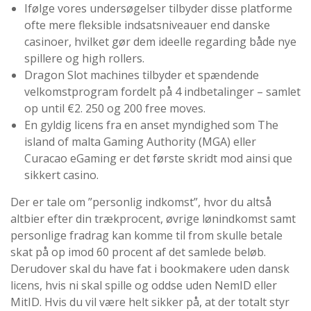
Ifølge vores undersøgelser tilbyder disse platforme
ofte mere fleksible indsatsniveauer end danske
casinoer, hvilket gør dem ideelle regarding både nye
spillere og high rollers.
Dragon Slot machines tilbyder et spændende
velkomstprogram fordelt på 4 indbetalinger – samlet
op until €2. 250 og 200 free moves.
En gyldig licens fra en anset myndighed som The
island of malta Gaming Authority (MGA) eller
Curacao eGaming er det første skridt mod ainsi que
sikkert casino.
Der er tale om ”personlig indkomst”, hvor du altså
altbier efter din trækprocent, øvrige lønindkomst samt
personlige fradrag kan komme til from skulle betale
skat på op imod 60 procent af det samlede beløb.
Derudover skal du have fat i bookmakere uden dansk
licens, hvis ni skal spille og oddse uden NemID eller
MitID. Hvis du vil være helt sikker på, at der totalt styr