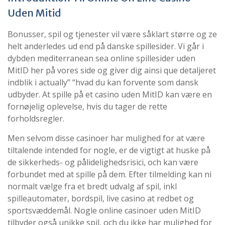
Uden Mitid
Bonusser, spil og tjenester vil være såklart større og ze
helt anderledes ud end på danske spillesider. Vi går i
dybden mediterranean sea online spillesider uden
MitID her på vores side og giver dig ainsi que detaljeret
indblik i actually” “hvad du kan forvente som dansk
udbyder. At spille på et casino uden MitID kan være en
fornøjelig oplevelse, hvis du tager de rette
forholdsregler.
Men selvom disse casinoer har mulighed for at være
tiltalende intended for nogle, er de vigtigt at huske på
de sikkerheds- og pålidelighedsrisici, och kan være
forbundet med at spille på dem. Efter tilmelding kan ni
normalt vælge fra et bredt udvalg af spil, inkl
spilleautomater, bordspil, live casino at redbet og
sportsvæddemål. Nogle online casinoer uden MitID
tilbyder også unikke spil, och du ikke har mulighed for