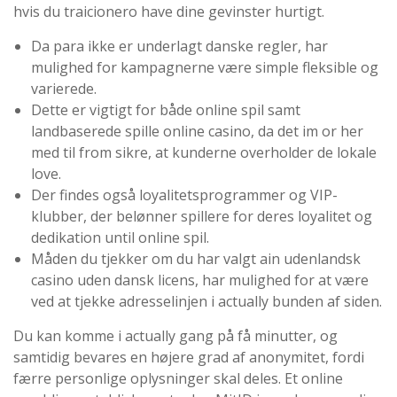
hvis du traicionero have dine gevinster hurtigt.
Da para ikke er underlagt danske regler, har
mulighed for kampagnerne være simple fleksible og
varierede.
Dette er vigtigt for både online spil samt
landbaserede spille online casino, da det im or her
med til from sikre, at kunderne overholder de lokale
love.
Der findes også loyalitetsprogrammer og VIP-
klubber, der belønner spillere for deres loyalitet og
dedikation until online spil.
Måden du tjekker om du har valgt ain udenlandsk
casino uden dansk licens, har mulighed for at være
ved at tjekke adresselinjen i actually bunden af siden.
Du kan komme i actually gang på få minutter, og
samtidig bevares en højere grad af anonymitet, fordi
færre personlige oplysninger skal deles. Et online