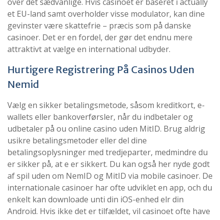
over det sædvanlige. Hvis casinoet er baseret i actually
et EU-land samt overholder visse modulator, kan dine
gevinster være skattefrie – præcis som på danske
casinoer. Det er en fordel, der gør det endnu mere
attraktivt at vælge en international udbyder.
Hurtigere Registrering På Casinos Uden
Nemid
Vælg en sikker betalingsmetode, såsom kreditkort, e-
wallets eller bankoverførsler, når du indbetaler og
udbetaler på ou online casino uden MitID. Brug aldrig
usikre betalingsmetoder eller del dine
betalingsoplysninger med tredjeparter, medmindre du
er sikker på, at e er sikkert. Du kan også her nyde godt
af spil uden om NemID og MitID via mobile casinoer. De
internationale casinoer har ofte udviklet en app, och du
enkelt kan downloade unti din iOS-enhed elr din
Android. Hvis ikke det er tilfældet, vil casinoet ofte have