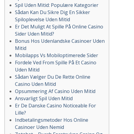
Spil Uden Mitid: Populære Kategorier
Sådan Kan Du Sikre Dig En Sikker
Spiloplevelse Uden Mitid
Er Det Muligt At Spille På Online Casino
Sider Uden Mitid?
Bonus Hos Udenlandske Casinoer Uden
Mitid
Mobilapps Vs Mobiloptimerede Sider
Fordele Ved From Spille På Et Casino
Uden Mitid
Sådan Vælger Du De Rette Online
Casino Uden Mitid
Opsummering Af Casino Uden Mitid
Ansvarligt Spil Uden Mitid
Er De Danske Casino Noticeable For
Lille?
Indbetalingsmetoder Hos Online
Casinoer Uden Nemid