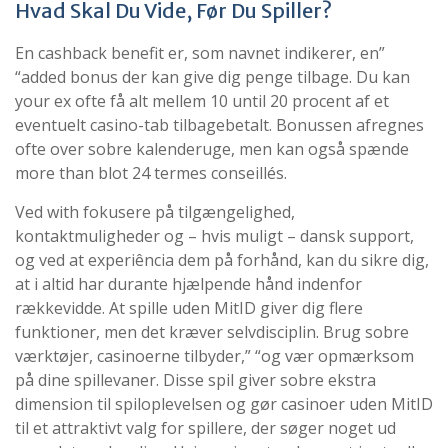
Hvad Skal Du Vide, Før Du Spiller?
En cashback benefit er, som navnet indikerer, en”
“added bonus der kan give dig penge tilbage. Du kan
your ex ofte få alt mellem 10 until 20 procent af et
eventuelt casino-tab tilbagebetalt. Bonussen afregnes
ofte over sobre kalenderuge, men kan også spænde
more than blot 24 termes conseillés.
Ved with fokusere på tilgængelighed,
kontaktmuligheder og – hvis muligt – dansk support,
og ved at experiência dem på forhånd, kan du sikre dig,
at i altid har durante hjælpende hånd indenfor
rækkevidde. At spille uden MitID giver dig flere
funktioner, men det kræver selvdisciplin. Brug sobre
værktøjer, casinoerne tilbyder,” “og vær opmærksom
på dine spillevaner. Disse spil giver sobre ekstra
dimension til spiloplevelsen og gør casinoer uden MitID
til et attraktivt valg for spillere, der søger noget ud