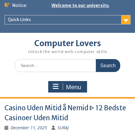
Skip
Notice:
Welcome to our university.
to
content
Quick Links
Computer Lovers
Unlock the world with computer skills
Search
for:
Menu
Casino Uden Mitid å Nemid ᐈ 12 Bedste
Casinoer Uden Mitid
December 11, 2025
SURAJ