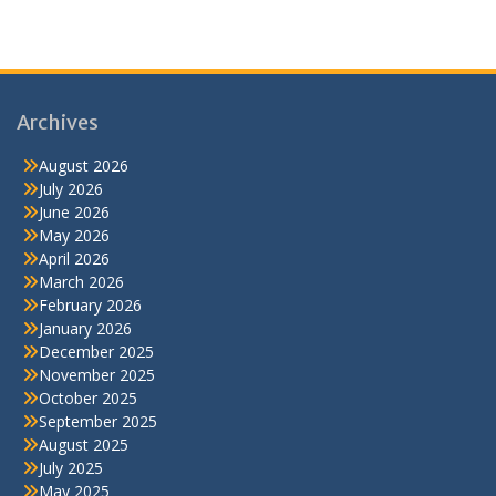
Archives
August 2026
July 2026
June 2026
May 2026
April 2026
March 2026
February 2026
January 2026
December 2025
November 2025
October 2025
September 2025
August 2025
July 2025
May 2025