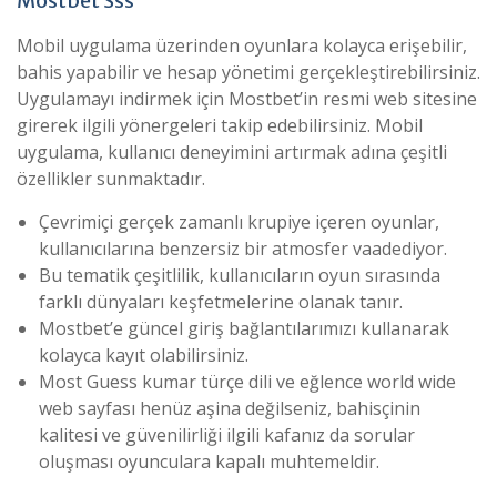
Mostbet Sss
Mobil uygulama üzerinden oyunlara kolayca erişebilir,
bahis yapabilir ve hesap yönetimi gerçekleştirebilirsiniz.
Uygulamayı indirmek için Mostbet’in resmi web sitesine
girerek ilgili yönergeleri takip edebilirsiniz. Mobil
uygulama, kullanıcı deneyimini artırmak adına çeşitli
özellikler sunmaktadır.
Çevrimiçi gerçek zamanlı krupiye içeren oyunlar,
kullanıcılarına benzersiz bir atmosfer vaadediyor.
Bu tematik çeşitlilik, kullanıcıların oyun sırasında
farklı dünyaları keşfetmelerine olanak tanır.
Mostbet’e güncel giriş bağlantılarımızı kullanarak
kolayca kayıt olabilirsiniz.
Most Guess kumar türçe dili ve eğlence world wide
web sayfası henüz aşina değilseniz, bahisçinin
kalitesi ve güvenilirliği ilgili kafanız da sorular
oluşması oyunculara kapalı muhtemeldir.