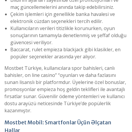
Bildirim ayarları sayesinde özel promosyonları ve
maç güncellemelerini anında takip edebilirsiniz.
Çekim işlemleri için genellikle banka havalesi ve
elektronik cüzdan seçenekleri tercih edilir.
Kullanıcıların verileri titizlikle korunurken, oyun
sonuçlarının tamamıyla denetlenmiş ve şeffaf olduğu
güvencesi veriliyor.
Baccarat, rulet empieza blackjack gibi klasikler, en
popüler seçenekler arasında yer alıyor.
Mostbet Türkiye, kullanıcılara spor bahisleri, canlı
bahisler, on line casino” “oyunları ve daha fazlasını
sunan lisanslı bir platformdur. Üyelerine özel bonuslar,
promosyonlar empieza hoş geldin teklifleri ile avantajlı
fırsatlar sunar. Güvenilir ödeme yöntemleri ve kullanıcı
dostu arayüzü neticesinde Türkiye’de popülerlik
kazanmıştır.
Mostbet Mobil: Smartfonlar Üçün Əlçatan
Həllər