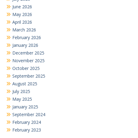
June 2026
May 2026
April 2026
March 2026
February 2026
January 2026
December 2025
November 2025
October 2025
September 2025
August 2025
July 2025
May 2025
January 2025
September 2024
February 2024
February 2023