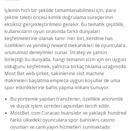
İşlemin hızlı bir şekilde tamamlanabilmesi için, para
çekme talebi öncesi kimlik doğrulama süreçlerinin
eksiksiz gerçekleştirilmesi gerekir. Bu tematik çeşitlilik,
kullanıcıların oyun sırasında farklı dünyaları
keşfetmelerine olanak tanır. Her biri, kendine has
özellikleri ve yenilikçi reward mekanikleri ile oyunculara
unutulmaz deneyimler sunar. Strateji ve şansın
birleştiği bu dünyada, hangi temanın sizin için en uygun
olduğunu keşfetmek, yalnızca birkaç tıklama uzağınızda.
Most Bet web şirket, sakinlerine slot machine
makineleri başlatma empieza uygun koşullar de uma
spor etkinliklerine bahis yapma imkanı sunuyor.
Bu yöntemle yapılan transferler, özellikle anonimlik
ve düşük işlem ücretleri açısından tercih edilir.
MostBet. com Curacao lisanslıdır ve yaklaşık hundred
farklı ülkedeki oyunculara spor bahisleri, casino
oyunları ve canlı yayın hizmetleri sunmaktadır.