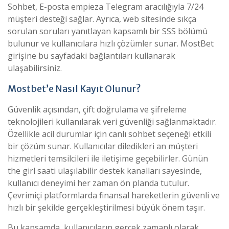
Sohbet, E-posta empieza Telegram aracılığıyla 7/24
müşteri desteği sağlar. Ayrıca, web sitesinde sıkça
sorulan soruları yanıtlayan kapsamlı bir SSS bölümü
bulunur ve kullanıcılara hızlı çözümler sunar. MostBet
girişine bu sayfadaki bağlantıları kullanarak
ulaşabilirsiniz.
Mostbet’e Nasıl Kayıt Olunur?
Güvenlik açısından, çift doğrulama ve şifreleme
teknolojileri kullanılarak veri güvenliği sağlanmaktadır.
Özellikle acil durumlar için canlı sohbet seçeneği etkili
bir çözüm sunar. Kullanıcılar diledikleri an müşteri
hizmetleri temsilcileri ile iletişime geçebilirler. Günün
the girl saati ulaşılabilir destek kanalları sayesinde,
kullanıcı deneyimi her zaman ön planda tutulur.
Çevrimiçi platformlarda finansal hareketlerin güvenli ve
hızlı bir şekilde gerçekleştirilmesi büyük önem taşır.
Bu kapsamda, kullanıcıların gerçek zamanlı olarak