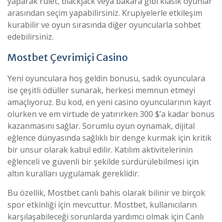
yaparak rulet, blackjack veya bakara gibi klasik oyunlar
arasından seçim yapabilirsiniz. Krupiyelerle etkileşim
kurabilir ve oyun sırasında diğer oyuncularla sohbet
edebilirsiniz.
Mostbet Çevrimiçi Casino
Yeni oyunculara hoş geldin bonusu, sadık oyunculara
ise çeşitli ödüller sunarak, herkesi memnun etmeyi
amaçlıyoruz. Bu kod, en yeni casino oyuncularının kayıt
olurken ve em virtude de yatırırken 300 $’a kadar bonus
kazanmasını sağlar. Sorumlu oyun oynamak, dijital
eğlence dünyasında sağlıklı bir denge kurmak için kritik
bir unsur olarak kabul edilir. Katılım aktivitelerinin
eğlenceli ve güvenli bir şekilde sürdürülebilmesi için
altın kuralları uygulamak gereklidir.
Bu özellik, Mostbet canlı bahis olarak bilinir ve birçok
spor etkinliği için mevcuttur. Mostbet, kullanıcıların
karşılaşabileceği sorunlarda yardımcı olmak için Canlı