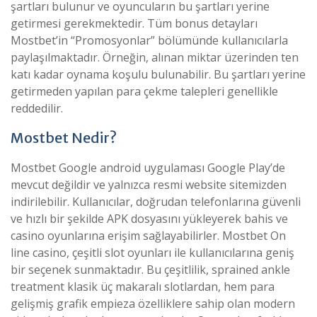
şartları bulunur ve oyuncuların bu şartları yerine
getirmesi gerekmektedir. Tüm bonus detayları
Mostbet’in “Promosyonlar” bölümünde kullanıcılarla
paylaşılmaktadır. Örneğin, alınan miktar üzerinden ten
katı kadar oynama koşulu bulunabilir. Bu şartları yerine
getirmeden yapılan para çekme talepleri genellikle
reddedilir.
Mostbet Nedir?
Mostbet Google android uygulaması Google Play’de
mevcut değildir ve yalnızca resmi website sitemizden
indirilebilir. Kullanıcılar, doğrudan telefonlarına güvenli
ve hızlı bir şekilde APK dosyasını yükleyerek bahis ve
casino oyunlarına erişim sağlayabilirler. Mostbet On
line casino, çeşitli slot oyunları ile kullanıcılarına geniş
bir seçenek sunmaktadır. Bu çeşitlilik, sprained ankle
treatment klasik üç makaralı slotlardan, hem para
gelişmiş grafik empieza özelliklere sahip olan modern