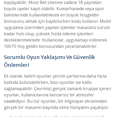
başlayabilir, Most Bet sitesine sadece 18 yaşından
büyük üyeler kayıt olabilir. Kumarhanede veya spor
bahislerinde kullanılabilecek en büyük hoşgeldin
bonusunu almak için kaydolurken kodu kullanın. Mobil
uygulama üzerinden yapılan işlemler masaüstü sürüm
kadar hızlı olup, yüksek hızda ödeme işlemleri
desteklenmektedir. Kullanıcılar, uygulamayı indirerek
100 FS hoş geldin bonusundan yararlanabilirler.
Sorumlu Oyun Yaklaşımı Ve Güvenlik
Önlemleri
Ek olarak, belirli oyunlar çevrim şartlarına daha fazla
katkıda bulunabilirken, bazı oyunlar ise katkı
sağlamayabilir. Çevrimiçi gerçek zamanlı krupiye içeren
oyunlar, kullanıcılarına benzersiz bir atmosfer
vaadediyor. Bu tür oyunlar, bir bilgisayar ekranından
gerçek bir masanın başında olma hissiyatını yaşatıyor.