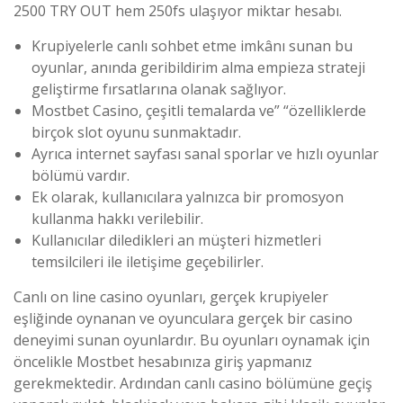
2500 TRY OUT hem 250fs ulaşıyor miktar hesabı.
Krupiyelerle canlı sohbet etme imkânı sunan bu
oyunlar, anında geribildirim alma empieza strateji
geliştirme fırsatlarına olanak sağlıyor.
Mostbet Casino, çeşitli temalarda ve” “özelliklerde
birçok slot oyunu sunmaktadır.
Ayrıca internet sayfası sanal sporlar ve hızlı oyunlar
bölümü vardır.
Ek olarak, kullanıcılara yalnızca bir promosyon
kullanma hakkı verilebilir.
Kullanıcılar diledikleri an müşteri hizmetleri
temsilcileri ile iletişime geçebilirler.
Canlı on line casino oyunları, gerçek krupiyeler
eşliğinde oynanan ve oyunculara gerçek bir casino
deneyimi sunan oyunlardır. Bu oyunları oynamak için
öncelikle Mostbet hesabınıza giriş yapmanız
gerekmektedir. Ardından canlı casino bölümüne geçiş