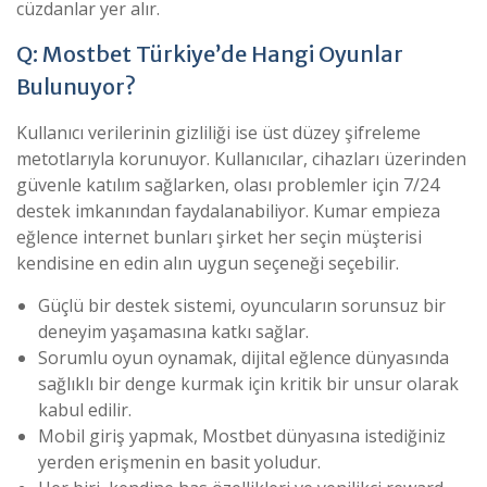
cüzdanlar yer alır.
Q: Mostbet Türkiye’de Hangi Oyunlar
Bulunuyor?
Kullanıcı verilerinin gizliliği ise üst düzey şifreleme
metotlarıyla korunuyor. Kullanıcılar, cihazları üzerinden
güvenle katılım sağlarken, olası problemler için 7/24
destek imkanından faydalanabiliyor. Kumar empieza
eğlence internet bunları şirket her seçin müşterisi
kendisine en edin alın uygun seçeneği seçebilir.
Güçlü bir destek sistemi, oyuncuların sorunsuz bir
deneyim yaşamasına katkı sağlar.
Sorumlu oyun oynamak, dijital eğlence dünyasında
sağlıklı bir denge kurmak için kritik bir unsur olarak
kabul edilir.
Mobil giriş yapmak, Mostbet dünyasına istediğiniz
yerden erişmenin en basit yoludur.