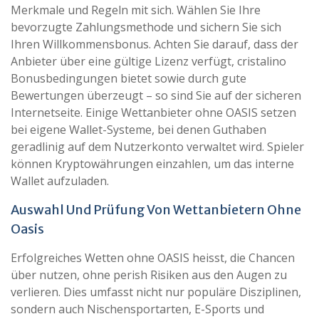
Merkmale und Regeln mit sich. Wählen Sie Ihre
bevorzugte Zahlungsmethode und sichern Sie sich
Ihren Willkommensbonus. Achten Sie darauf, dass der
Anbieter über eine gültige Lizenz verfügt, cristalino
Bonusbedingungen bietet sowie durch gute
Bewertungen überzeugt – so sind Sie auf der sicheren
Internetseite. Einige Wettanbieter ohne OASIS setzen
bei eigene Wallet-Systeme, bei denen Guthaben
geradlinig auf dem Nutzerkonto verwaltet wird. Spieler
können Kryptowährungen einzahlen, um das interne
Wallet aufzuladen.
Auswahl Und Prüfung Von Wettanbietern Ohne
Oasis
Erfolgreiches Wetten ohne OASIS heisst, die Chancen
über nutzen, ohne perish Risiken aus den Augen zu
verlieren. Dies umfasst nicht nur populäre Disziplinen,
sondern auch Nischensportarten, E-Sports und