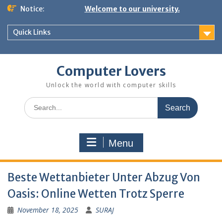
Skip
Notice:
Welcome to our university.
to
content
Quick Links
Computer Lovers
Unlock the world with computer skills
Search
for:
Menu
Beste Wettanbieter Unter Abzug Von
Oasis: Online Wetten Trotz Sperre
November 18, 2025
SURAJ