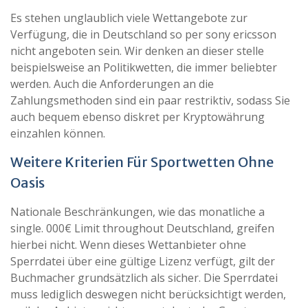
Es stehen unglaublich viele Wettangebote zur
Verfügung, die in Deutschland so per sony ericsson
nicht angeboten sein. Wir denken an dieser stelle
beispielsweise an Politikwetten, die immer beliebter
werden. Auch die Anforderungen an die
Zahlungsmethoden sind ein paar restriktiv, sodass Sie
auch bequem ebenso diskret per Kryptowährung
einzahlen können.
Weitere Kriterien Für Sportwetten Ohne
Oasis
Nationale Beschränkungen, wie das monatliche a
single. 000€ Limit throughout Deutschland, greifen
hierbei nicht. Wenn dieses Wettanbieter ohne
Sperrdatei über eine gültige Lizenz verfügt, gilt der
Buchmacher grundsätzlich als sicher. Die Sperrdatei
muss lediglich deswegen nicht berücksichtigt werden,