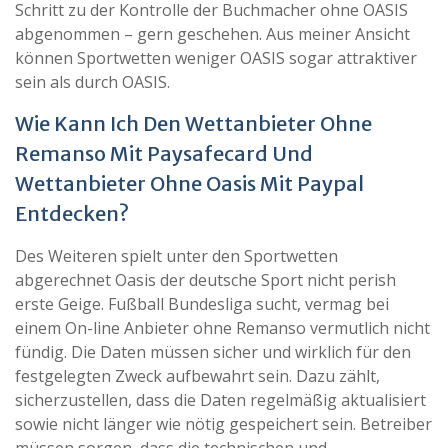
Schritt zu der Kontrolle der Buchmacher ohne OASIS
abgenommen – gern geschehen. Aus meiner Ansicht
können Sportwetten weniger OASIS sogar attraktiver
sein als durch OASIS.
Wie Kann Ich Den Wettanbieter Ohne
Remanso Mit Paysafecard Und
Wettanbieter Ohne Oasis Mit Paypal
Entdecken?
Des Weiteren spielt unter den Sportwetten
abgerechnet Oasis der deutsche Sport nicht perish
erste Geige. Fußball Bundesliga sucht, vermag bei
einem On-line Anbieter ohne Remanso vermutlich nicht
fündig. Die Daten müssen sicher und wirklich für den
festgelegten Zweck aufbewahrt sein. Dazu zählt,
sicherzustellen, dass die Daten regelmäßig aktualisiert
sowie nicht länger wie nötig gespeichert sein. Betreiber