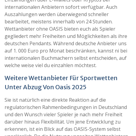
internationalen Anbietern sofort verfügbar. Auch
Auszahlungen werden überwiegend schneller
bearbeitet, meistens innerhalb von 24 Stunden.
Wettanbieter ohne OASIS bieten euch als Spieler
gegliedert mehr Freiheiten und Möglichkeiten als ihre
deutschen Pendants. Während deutsche Anbieter uns
auf 1. 000 Euro pro Monat beschränken, kannst ni bei
internationalen Buchmachern selbst entscheiden, auf
welche weise viel du einzahlen möchtest.
Weitere Wettanbieter Für Sportwetten
Unter Abzug Von Oasis 2025
Sie ist natürlich eine direkte Reaktion auf die
regulatorischen Rahmenbedingungen in Deutschland
und den Wunsch vieler Spieler je nach mehr Freiheit
darüber hinaus Flexibilität. Um jene Entwicklung zu
erkennen, ist ein Blick auf das OASIS-System selbst