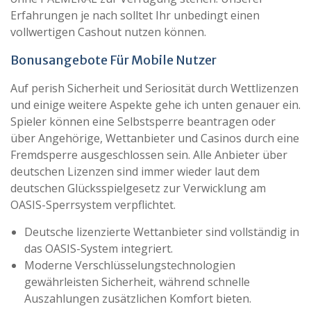
Erfahrungen je nach solltet Ihr unbedingt einen
vollwertigen Cashout nutzen können.
Bonusangebote Für Mobile Nutzer
Auf perish Sicherheit und Seriosität durch Wettlizenzen
und einige weitere Aspekte gehe ich unten genauer ein.
Spieler können eine Selbstsperre beantragen oder
über Angehörige, Wettanbieter und Casinos durch eine
Fremdsperre ausgeschlossen sein. Alle Anbieter über
deutschen Lizenzen sind immer wieder laut dem
deutschen Glücksspielgesetz zur Verwicklung am
OASIS-Sperrsystem verpflichtet.
Deutsche lizenzierte Wettanbieter sind vollständig in
das OASIS-System integriert.
Moderne Verschlüsselungstechnologien
gewährleisten Sicherheit, während schnelle
Auszahlungen zusätzlichen Komfort bieten.