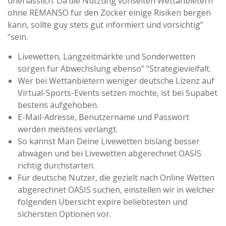
unerlässlich. Da die Nutzung vonseiten Wettanbietern
ohne REMANSO für den Zocker einige Risiken bergen
kann, sollte guy stets gut informiert und vorsichtig”
“sein.
Livewetten, Langzeitmärkte und Sonderwetten
sorgen für Abwechslung ebenso” “Strategievielfalt.
Wer bei Wettanbietern weniger deutsche Lizenz auf
Virtual-Sports-Events setzen möchte, ist bei Supabet
bestens aufgehoben.
E-Mail-Adresse, Benutzername und Passwort
werden meistens verlangt.
So kannst Man Deine Livewetten bislang besser
abwägen und bei Livewetten abgerechnet OASIS
richtig durchstarten.
Für deutsche Nutzer, die gezielt nach Online Wetten
abgerechnet OASIS suchen, einstellen wir in welcher
folgenden Übersicht expire beliebtesten und
sichersten Optionen vor.