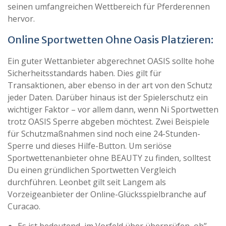
seinen umfangreichen Wettbereich für Pferderennen
hervor.
Online Sportwetten Ohne Oasis Platzieren:
Ein guter Wettanbieter abgerechnet OASIS sollte hohe
Sicherheitsstandards haben. Dies gilt für
Transaktionen, aber ebenso in der art von den Schutz
jeder Daten. Darüber hinaus ist der Spielerschutz ein
wichtiger Faktor – vor allem dann, wenn Ni Sportwetten
trotz OASIS Sperre abgeben möchtest. Zwei Beispiele
für Schutzmaßnahmen sind noch eine 24-Stunden-
Sperre und dieses Hilfe-Button. Um seriöse
Sportwettenanbieter ohne BEAUTY zu finden, solltest
Du einen gründlichen Sportwetten Vergleich
durchführen. Leonbet gilt seit Langem als
Vorzeigeanbieter der Online-Glücksspielbranche auf
Curacao.