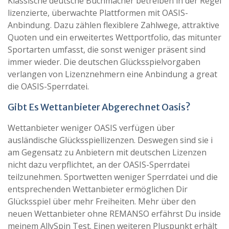
Klassische deutsche Buchmacher betreiben in der Regel
lizenzierte, überwachte Plattformen mit OASIS-
Anbindung. Dazu zählen flexiblere Zahlwege, attraktive
Quoten und ein erweitertes Wettportfolio, das mitunter
Sportarten umfasst, die sonst weniger präsent sind
immer wieder. Die deutschen Glücksspielvorgaben
verlangen von Lizenznehmern eine Anbindung a great
die OASIS-Sperrdatei.
Gibt Es Wettanbieter Abgerechnet Oasis?
Wettanbieter weniger OASIS verfügen über
ausländische Glücksspiellizenzen. Deswegen sind sie i
am Gegensatz zu Anbietern mit deutschen Lizenzen
nicht dazu verpflichtet, an der OASIS-Sperrdatei
teilzunehmen. Sportwetten weniger Sperrdatei und die
entsprechenden Wettanbieter ermöglichen Dir
Glücksspiel über mehr Freiheiten. Mehr über den
neuen Wettanbieter ohne REMANSO erfährst Du inside
meinem AllySpin Test. Einen weiteren Pluspunkt erhält