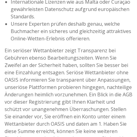
Internationale Lizenzen wie aus Malta oder Curaçao
gewährleisten Datenschutz aufgrund europäischen
Standards.
Unsere Experten prüfen deshalb genau, welche
Buchmacher ein sicheres und gleichzeitig attraktives
Online-Wetten-Erlebnis offerieren.
Ein seriöser Wettanbieter zeigt Transparenz bei
Gebühren ebenso Bearbeitungszeiten. Wenn Sie
Zweifel an der Sicherheit haben, sollten Sie besser bei
eine Einzahlung entsagen. Seriöse Wettanbieter ohne
OASIS informieren Sie transparent über Anpassungen,
unseriöse Plattformen probieren hingegen, nachteilige
Änderungen heimlich vorzunehmen. Ein Blick in die AGB
vor dieser Registrierung gibt Ihnen Klarheit und
schützt vor unangenehmen Überraschungen. Stellen
Sie einander vor, Sie eröffnen ein Konto unter einem
Wettanbieter durch OASIS und daten am 1. Haben Sie
diese Summe erreicht, können Sie keine weiteren