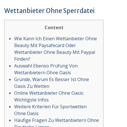
Wettanbieter Ohne Sperrdatei
Content
Wie Kann Ich Einen Wettanbieter Ohne
Beauty Mit Paysafecard Oder
Wettanbieter Ohne Beauty Mit Paypal
Finden?
Auswahl Ebenso Prüfung Von
Wettanbietern Ohne Oasis
Gründe, Warum Es Besser Ist Ohne
Oasis Zu Wetten
Online Wettanbieter Ohne Oasis:
Wichtigste Infos
Weitere Kriterien Für Sportwetten
Ohne Oasis
Häufige Fragen Zu Wettanbietern Ohne