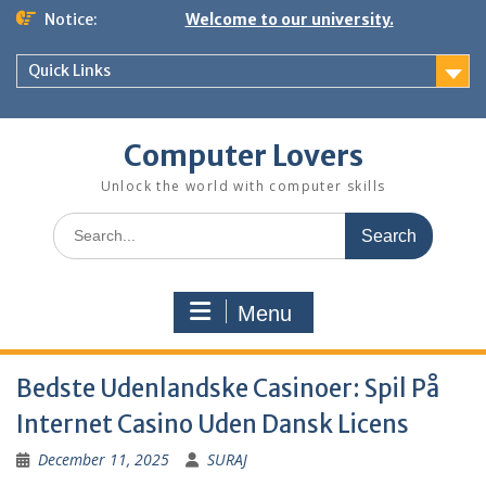
Skip
Notice:
Welcome to our university.
to
content
Quick Links
Computer Lovers
Unlock the world with computer skills
Search
for:
Menu
Bedste Udenlandske Casinoer: Spil På
Internet Casino Uden Dansk Licens
December 11, 2025
SURAJ