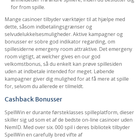
for from spille.
Mange casinoer tilbyder værktøjer til at hjælpe med
dette, såsom indbetalingsgrænser og
selvudelukkelsesmuligheder. Aktive kampagner og
bonusser er sobre god indikator regarding, om
spillesiderne emergeny room attraktive. Det emergeny
room vigtigt, at welcher gives en our god
velkomstbonus, så du enkelt kan prøve spillesiden
uden at indbetale intended for meget. Løbende
kampagner giver dig mulighed for at få mere at spille
for, selvom du allerede er tilmeldt.
Cashback Bonusser
SpellWin er durante førsteklasses spilleplatform, dieser
skiller sig ud som et af de bedste on-line casinoer uden
NemID. Med over six. 000 spil i deres bibliotek tilbyder
SpellWin en carefully bred vifte af