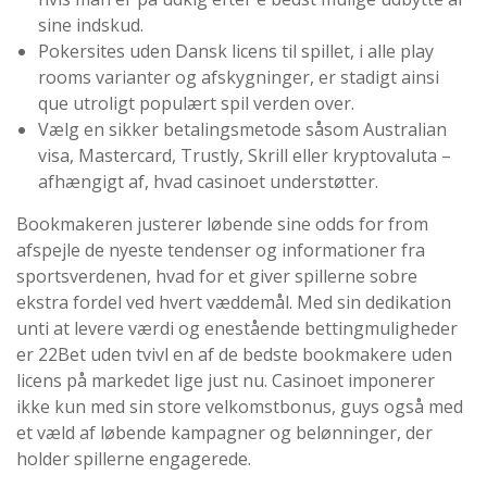
sine indskud.
Pokersites uden Dansk licens til spillet, i alle play
rooms varianter og afskygninger, er stadigt ainsi
que utroligt populært spil verden over.
Vælg en sikker betalingsmetode såsom Australian
visa, Mastercard, Trustly, Skrill eller kryptovaluta –
afhængigt af, hvad casinoet understøtter.
Bookmakeren justerer løbende sine odds for from
afspejle de nyeste tendenser og informationer fra
sportsverdenen, hvad for et giver spillerne sobre
ekstra fordel ved hvert væddemål. Med sin dedikation
unti at levere værdi og enestående bettingmuligheder
er 22Bet uden tvivl en af de bedste bookmakere uden
licens på markedet lige just nu. Casinoet imponerer
ikke kun med sin store velkomstbonus, guys også med
et væld af løbende kampagner og belønninger, der
holder spillerne engagerede.