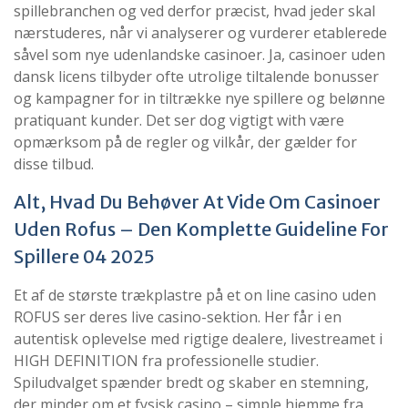
spillebranchen og ved derfor præcist, hvad jeder skal
nærstuderes, når vi analyserer og vurderer etablerede
såvel som nye udenlandske casinoer. Ja, casinoer uden
dansk licens tilbyder ofte utrolige tiltalende bonusser
og kampagner for in tiltrække nye spillere og belønne
pratiquant kunder. Det ser dog vigtigt with være
opmærksom på de regler og vilkår, der gælder for
disse tilbud.
Alt, Hvad Du Behøver At Vide Om Casinoer
Uden Rofus – Den Komplette Guideline For
Spillere 04 2025
Et af de største trækplastre på et on line casino uden
ROFUS ser deres live casino-sektion. Her får i en
autentisk oplevelse med rigtige dealere, livestreamet i
HIGH DEFINITION fra professionelle studier.
Spiludvalget spænder bredt og skaber en stemning,
der minder om et fysisk casino – simple hjemme fra