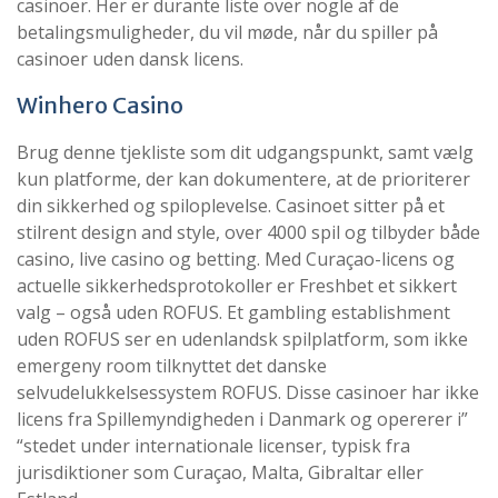
casinoer. Her er durante liste over nogle af de
betalingsmuligheder, du vil møde, når du spiller på
casinoer uden dansk licens.
Winhero Casino
Brug denne tjekliste som dit udgangspunkt, samt vælg
kun platforme, der kan dokumentere, at de prioriterer
din sikkerhed og spiloplevelse. Casinoet sitter på et
stilrent design and style, over 4000 spil og tilbyder både
casino, live casino og betting. Med Curaçao-licens og
actuelle sikkerhedsprotokoller er Freshbet et sikkert
valg – også uden ROFUS. Et gambling establishment
uden ROFUS ser en udenlandsk spilplatform, som ikke
emergeny room tilknyttet det danske
selvudelukkelsessystem ROFUS. Disse casinoer har ikke
licens fra Spillemyndigheden i Danmark og opererer i”
“stedet under internationale licenser, typisk fra
jurisdiktioner som Curaçao, Malta, Gibraltar eller