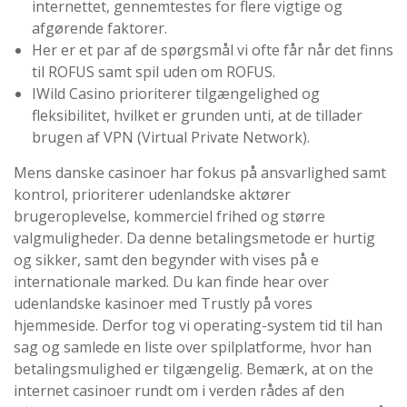
internettet, gennemtestes for flere vigtige og
afgørende faktorer.
Her er et par af de spørgsmål vi ofte får når det finns
til ROFUS samt spil uden om ROFUS.
IWild Casino prioriterer tilgængelighed og
fleksibilitet, hvilket er grunden unti, at de tillader
brugen af VPN (Virtual Private Network).
Mens danske casinoer har fokus på ansvarlighed samt
kontrol, prioriterer udenlandske aktører
brugeroplevelse, kommerciel frihed og større
valgmuligheder. Da denne betalingsmetode er hurtig
og sikker, samt den begynder with vises på e
internationale marked. Du kan finde hear over
udenlandske kasinoer med Trustly på vores
hjemmeside. Derfor tog vi operating-system tid til han
sag og samlede en liste over spilplatforme, hvor han
betalingsmulighed er tilgængelig. Bemærk, at on the
internet casinoer rundt om i verden rådes af den