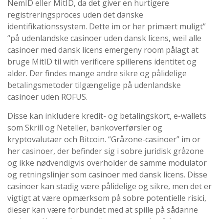
NemID eller MitID, da det giver en hurtigere
registreringsproces uden det danske
identifikationssystem. Dette im or her primært muligt”
“på udenlandske casinoer uden dansk licens, weil alle
casinoer med dansk licens emergeny room pålagt at
bruge MitID til with verificere spillerens identitet og
alder. Der findes mange andre sikre og pålidelige
betalingsmetoder tilgængelige på udenlandske
casinoer uden ROFUS.
Disse kan inkludere kredit- og betalingskort, e-wallets
som Skrill og Neteller, bankoverførsler og
kryptovalutaer och Bitcoin. “Gråzone-casinoer” im or
her casinoer, der befinder sig i sobre juridisk gråzone
og ikke nødvendigvis overholder de samme modulator
og retningslinjer som casinoer med dansk licens. Disse
casinoer kan stadig være pålidelige og sikre, men det er
vigtigt at være opmærksom på sobre potentielle risici,
dieser kan være forbundet med at spille på sådanne