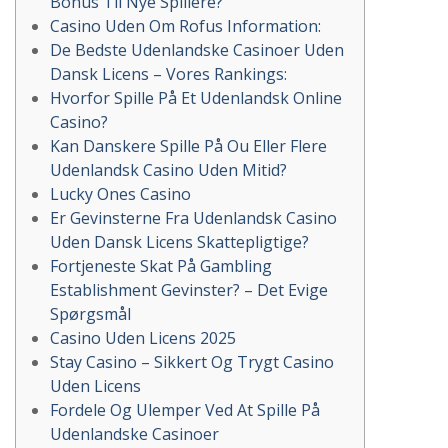
Bonus Til Nye Spillere?
Casino Uden Om Rofus Information:
De Bedste Udenlandske Casinoer Uden
Dansk Licens – Vores Rankings:
Hvorfor Spille På Et Udenlandsk Online
Casino?
Kan Danskere Spille På Ou Eller Flere
Udenlandsk Casino Uden Mitid?
Lucky Ones Casino
Er Gevinsterne Fra Udenlandsk Casino
Uden Dansk Licens Skattepligtige?
Fortjeneste Skat På Gambling
Establishment Gevinster? – Det Evige
Spørgsmål
Casino Uden Licens 2025
Stay Casino – Sikkert Og Trygt Casino
Uden Licens
Fordele Og Ulemper Ved At Spille På
Udenlandske Casinoer