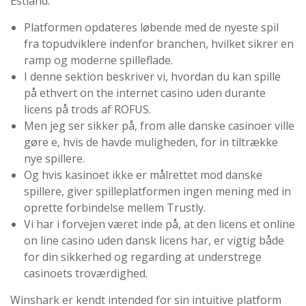
Estland.
Platformen opdateres løbende med de nyeste spil
fra topudviklere indenfor branchen, hvilket sikrer en
ramp og moderne spilleflade.
I denne sektion beskriver vi, hvordan du kan spille
på ethvert on the internet casino uden durante
licens på trods af ROFUS.
Men jeg ser sikker på, from alle danske casinoer ville
gøre e, hvis de havde muligheden, for in tiltrække
nye spillere.
Og hvis kasinoet ikke er målrettet mod danske
spillere, giver spilleplatformen ingen mening med in
oprette forbindelse mellem Trustly.
Vi har i forvejen været inde på, at den licens et online
on line casino uden dansk licens har, er vigtig både
for din sikkerhed og regarding at understrege
casinoets troværdighed.
Winshark er kendt intended for sin intuitive platform