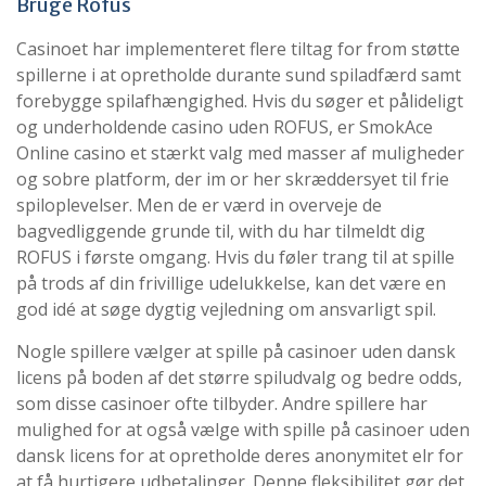
Bruge Rofus
Casinoet har implementeret flere tiltag for from støtte
spillerne i at opretholde durante sund spiladfærd samt
forebygge spilafhængighed. Hvis du søger et pålideligt
og underholdende casino uden ROFUS, er SmokAce
Online casino et stærkt valg med masser af muligheder
og sobre platform, der im or her skræddersyet til frie
spiloplevelser. Men de er værd in overveje de
bagvedliggende grunde til, with du har tilmeldt dig
ROFUS i første omgang. Hvis du føler trang til at spille
på trods af din frivillige udelukkelse, kan det være en
god idé at søge dygtig vejledning om ansvarligt spil.
Nogle spillere vælger at spille på casinoer uden dansk
licens på boden af det større spiludvalg og bedre odds,
som disse casinoer ofte tilbyder. Andre spillere har
mulighed for at også vælge with spille på casinoer uden
dansk licens for at opretholde deres anonymitet elr for
at få hurtigere udbetalinger. Denne fleksibilitet gør det