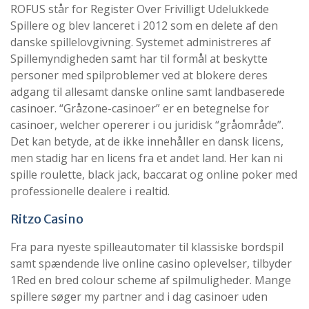
ROFUS står for Register Over Frivilligt Udelukkede
Spillere og blev lanceret i 2012 som en delete af den
danske spillelovgivning. Systemet administreres af
Spillemyndigheden samt har til formål at beskytte
personer med spilproblemer ved at blokere deres
adgang til allesamt danske online samt landbaserede
casinoer. “Gråzone-casinoer” er en betegnelse for
casinoer, welcher opererer i ou juridisk “gråområde”.
Det kan betyde, at de ikke innehåller en dansk licens,
men stadig har en licens fra et andet land. Her kan ni
spille roulette, black jack, baccarat og online poker med
professionelle dealere i realtid.
Ritzo Casino
Fra para nyeste spilleautomater til klassiske bordspil
samt spændende live online casino oplevelser, tilbyder
1Red en bred colour scheme af spilmuligheder. Mange
spillere søger my partner and i dag casinoer uden