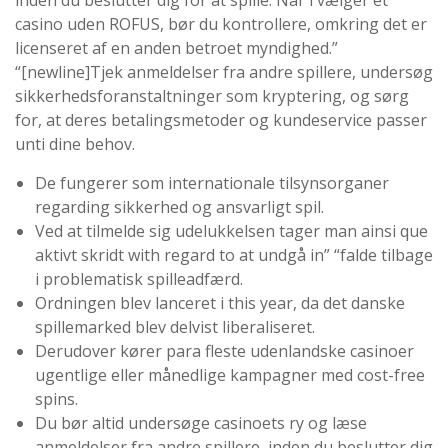
inden du beslutter dig for at spille. Når i vælger et
casino uden ROFUS, bør du kontrollere, omkring det er
licenseret af en anden betroet myndighed.”
“[newline]Tjek anmeldelser fra andre spillere, undersøg
sikkerhedsforanstaltninger som kryptering, og sørg
for, at deres betalingsmetoder og kundeservice passer
unti dine behov.
De fungerer som internationale tilsynsorganer
regarding sikkerhed og ansvarligt spil.
Ved at tilmelde sig udelukkelsen tager man ainsi que
aktivt skridt with regard to at undgå in” “falde tilbage
i problematisk spilleadfærd.
Ordningen blev lanceret i this year, da det danske
spillemarked blev delvist liberaliseret.
Derudover kører para fleste udenlandske casinoer
ugentlige eller månedlige kampagner med cost-free
spins.
Du bør altid undersøge casinoets ry og læse
anmeldelser fra andre spillere, inden du beslutter dig