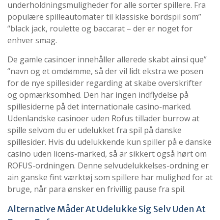
underholdningsmuligheder for alle sorter spillere. Fra
populære spilleautomater til klassiske bordspil som”
“black jack, roulette og baccarat – der er noget for
enhver smag.
De gamle casinoer innehåller allerede skabt ainsi que”
“navn og et omdømme, så der vil lidt ekstra we posen
for de nye spillesider regarding at skabe overskrifter
og opmærksomhed. Den har ingen indflydelse på
spillesiderne på det internationale casino-marked.
Udenlandske casinoer uden Rofus tillader burrow at
spille selvom du er udelukket fra spil på danske
spillesider. Hvis du udelukkende kun spiller på e danske
casino uden licens-marked, så är sikkert også hørt om
ROFUS-ordningen. Denne selvudelukkelses-ordning er
ain ganske fint værktøj som spillere har mulighed for at
bruge, når para ønsker en frivillig pause fra spil.
Alternative Måder At Udelukke Sig Selv Uden At