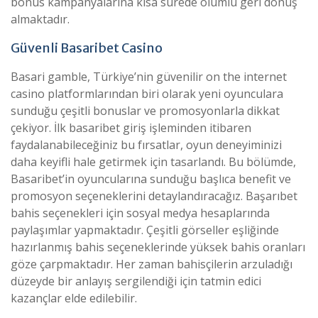
bonus kampanyalarına kısa sürede olumlu geri dönüş
almaktadır.
Güvenli Basaribet Casino
Basari gamble, Türkiye’nin güvenilir on the internet
casino platformlarından biri olarak yeni oyunculara
sunduğu çeşitli bonuslar ve promosyonlarla dikkat
çekiyor. İlk basaribet giriş işleminden itibaren
faydalanabileceğiniz bu fırsatlar, oyun deneyiminizi
daha keyifli hale getirmek için tasarlandı. Bu bölümde,
Basaribet’in oyuncularına sunduğu başlıca benefit ve
promosyon seçeneklerini detaylandıracağız. Başarıbet
bahis seçenekleri için sosyal medya hesaplarında
paylaşımlar yapmaktadır. Çeşitli görseller eşliğinde
hazırlanmış bahis seçeneklerinde yüksek bahis oranları
göze çarpmaktadır. Her zaman bahisçilerin arzuladığı
düzeyde bir anlayış sergilendiği için tatmin edici
kazançlar elde edilebilir.