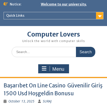
Skip
Notice:
Welcome to our university.
to
content
Quick Links
Computer Lovers
Unlock the world with computer skills
Search
for:
Menu
Başarıbet On Line Casino ️ Güvenilir Giriş
1500 Usd Hoşgeldin Bonusu
October 13, 2025
SURAJ