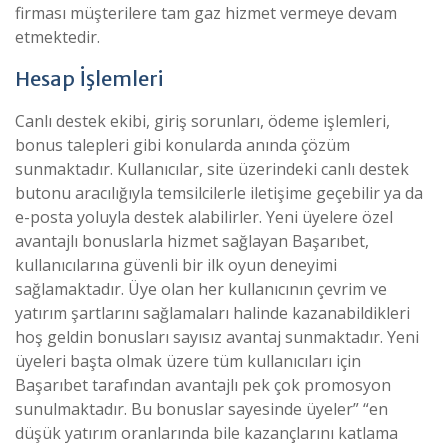
firması müşterilere tam gaz hizmet vermeye devam
etmektedir.
Hesap İşlemleri
Canlı destek ekibi, giriş sorunları, ödeme işlemleri,
bonus talepleri gibi konularda anında çözüm
sunmaktadır. Kullanıcılar, site üzerindeki canlı destek
butonu aracılığıyla temsilcilerle iletişime geçebilir ya da
e-posta yoluyla destek alabilirler. Yeni üyelere özel
avantajlı bonuslarla hizmet sağlayan Başarıbet,
kullanıcılarına güvenli bir ilk oyun deneyimi
sağlamaktadır. Üye olan her kullanıcının çevrim ve
yatırım şartlarını sağlamaları halinde kazanabildikleri
hoş geldin bonusları sayısız avantaj sunmaktadır. Yeni
üyeleri başta olmak üzere tüm kullanıcıları için
Başarıbet tarafından avantajlı pek çok promosyon
sunulmaktadır. Bu bonuslar sayesinde üyeler” “en
düşük yatırım oranlarında bile kazançlarını katlama