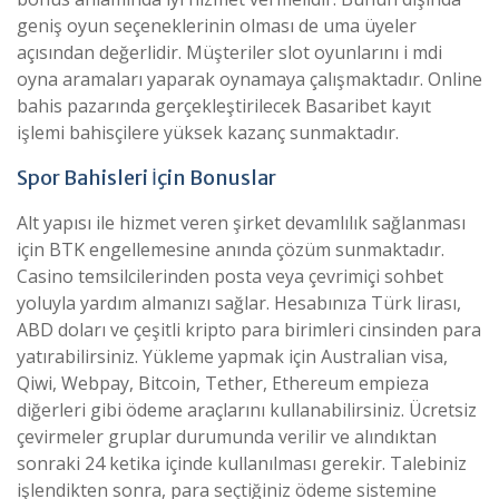
geniş oyun seçeneklerinin olması de uma üyeler
açısından değerlidir. Müşteriler slot oyunlarını i mdi
oyna aramaları yaparak oynamaya çalışmaktadır. Online
bahis pazarında gerçekleştirilecek Basaribet kayıt
işlemi bahisçilere yüksek kazanç sunmaktadır.
Spor Bahisleri İçin Bonuslar
Alt yapısı ile hizmet veren şirket devamlılık sağlanması
için BTK engellemesine anında çözüm sunmaktadır.
Casino temsilcilerinden posta veya çevrimiçi sohbet
yoluyla yardım almanızı sağlar. Hesabınıza Türk lirası,
ABD doları ve çeşitli kripto para birimleri cinsinden para
yatırabilirsiniz. Yükleme yapmak için Australian visa,
Qiwi, Webpay, Bitcoin, Tether, Ethereum empieza
diğerleri gibi ödeme araçlarını kullanabilirsiniz. Ücretsiz
çevirmeler gruplar durumunda verilir ve alındıktan
sonraki 24 ketika içinde kullanılması gerekir. Talebiniz
işlendikten sonra, para seçtiğiniz ödeme sistemine