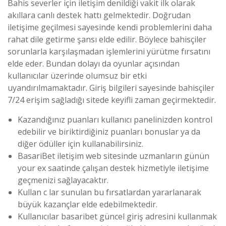
Bahis severler için iletişim denildiği vakit ilk olarak
akıllara canlı destek hattı gelmektedir. Doğrudan
iletişime geçilmesi sayesinde kendi problemlerini daha
rahat dile getirme şansı elde edilir. Böylece bahisçiler
sorunlarla karşılaşmadan işlemlerini yürütme fırsatını
elde eder. Bundan dolayı da oyunlar açısından
kullanıcılar üzerinde olumsuz bir etki
uyandırılmamaktadır. Giriş bilgileri sayesinde bahisçiler
7/24 erişim sağladığı sitede keyifli zaman geçirmektedir.
Kazandığınız puanları kullanıcı panelinizden kontrol
edebilir ve biriktirdiğiniz puanları bonuslar ya da
diğer ödüller için kullanabilirsiniz.
BasariBet iletişim web sitesinde uzmanların günün
your ex saatinde çalışan destek hizmetiyle iletişime
geçmenizi sağlayacaktır.
Kullan c lar sunulan bu fırsatlardan yararlanarak
büyük kazançlar elde edebilmektedir.
Kullanıcılar basaribet güncel giriş adresini kullanmak