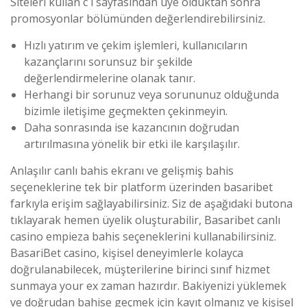
Siteleri kullan c ı sayfasından üye olduktan sonra
promosyonlar bölümünden değerlendirebilirsiniz.
Hızlı yatırım ve çekim işlemleri, kullanıcıların
kazançlarını sorunsuz bir şekilde
değerlendirmelerine olanak tanır.
Herhangi bir sorunuz veya sorununuz olduğunda
bizimle iletişime geçmekten çekinmeyin.
Daha sonrasında ise kazancının doğrudan
artırılmasına yönelik bir etki ile karşılaşılır.
Anlaşılır canlı bahis ekranı ve gelişmiş bahis
seçeneklerine tek bir platform üzerinden basaribet
farkıyla erişim sağlayabilirsiniz. Siz de aşağıdaki butona
tıklayarak hemen üyelik oluşturabilir, Basaribet canlı
casino empieza bahis seçeneklerini kullanabilirsiniz.
BasariBet casino, kişisel deneyimlerle kolayca
doğrulanabilecek, müşterilerine birinci sınıf hizmet
sunmaya your ex zaman hazırdır. Bakiyenizi yüklemek
ve doğrudan bahise geçmek için kayıt olmanız ve kişisel