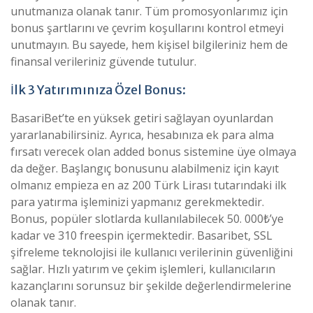
unutmanıza olanak tanır. Tüm promosyonlarımız için
bonus şartlarını ve çevrim koşullarını kontrol etmeyi
unutmayın. Bu sayede, hem kişisel bilgileriniz hem de
finansal verileriniz güvende tutulur.
İlk 3 Yatırımınıza Özel Bonus:
BasariBet’te en yüksek getiri sağlayan oyunlardan
yararlanabilirsiniz. Ayrıca, hesabınıza ek para alma
fırsatı verecek olan added bonus sistemine üye olmaya
da değer. Başlangıç ​​bonusunu alabilmeniz için kayıt
olmanız empieza en az 200 Türk Lirası tutarındaki ilk
para yatırma işleminizi yapmanız gerekmektedir.
Bonus, popüler slotlarda kullanılabilecek 50. 000₺’ye
kadar ve 310 freespin içermektedir. Basaribet, SSL
şifreleme teknolojisi ile kullanıcı verilerinin güvenliğini
sağlar. Hızlı yatırım ve çekim işlemleri, kullanıcıların
kazançlarını sorunsuz bir şekilde değerlendirmelerine
olanak tanır.