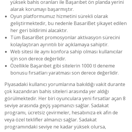
yüksek bahis oranları ile Başarıbet ön planda yerini
alarak korumayı başarmıştır.
Oyun platformumuz hizmetini sürekli olarak
geliştirmektedir, bu nedenle BasariBet şikayet edilen
her geri bildirimi alacaktır.
Tüm BasariBet promosyonlar aktivasyon sürecini
kolaylaştıran ayrıntılı bir açıklamaya sahiptir.
Web sitesi ile aynı konfora sahip olması kullanıcılar
için son derece değerlidir.
Özellikle Başarıbet gibi sitelerin 1000 tl deneme
bonusu fırsatları yaratması son derece değerlidir.
Piyasadaki kullanıcı yorumlarına bakıldığı vakit durante
çok kazandıran bahis siteleri arasında yer aldığı
görülmektedir. Her biri oyunculara yeni fırsatlar açan 8
seviye arasında geçiş yapmanızı sağlar. Sadakat
programı, ücretsiz çevirmeler, hesabınıza ek afin de
veya özel teklifler almanızı sağlar. Sadakat
programındaki seviye ne kadar yüksek olursa,