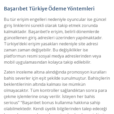
Başarıbet Türkiye Ödeme Yöntemleri
Bu tür erişim engelleri nedeniyle oyuncular ise güncel
giriş linklerini sürekli olarak takip etmek zorunda
kalmaktadır. Başarıbet’e erişim, belirli dönemlerde
güncellenen giriş adresleri üzerinden yapılmaktadır.
Türkiye’deki erişim yasakları nedeniyle site adresi
zaman zaman değişebilir. Bu değişiklikler ise
platformun resmi sosyal medya adreslerinden veya
mobil uygulamasından kolayca takip edilebilir.
Zaten inceleme altına alındığında promosyon kuralları
bahis severler için eşit şekilde sunulmuştur. Bahisçilerin
beklentilerinin altında kalması ise mümkün
olmayacaktır. Tüm kontroller sağlandıktan sonra para
çekme işlemlerine onay verilir. İsteyen her bahis
serious” “Başarıbet bonus kullanma hakkına sahip
olabilmektedir. Kendi üyelik bilgilerinden talep edeceği