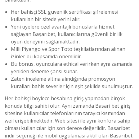
Her bahisçi SSL güvenlik sertifikası şifrelemesi
kullanılan bir sitede yerini alır.
Yeni üyelere özel avantajlı bonuslarla hizmet
sağlayan Başarıbet, kullanıcılarına güvenli bir ilk
oyun deneyimi sağlamaktadır.
Milli Piyango ve Spor Toto teşkilatlarından alınan
izinler bu kapsamda önemlidir.
Bu bonus, oyunculara ethical verirken aynı zamanda
yeniden deneme şansı sunar.
Zaten inceleme altına alındığında promosyon
kuralları bahis severler için eşit şekilde sunulmuştur.
Her bahisçi böylece hesabına giriş yapmadan birçok
konuda bilgi sahibi olur. Aynı zamanda Basari bet giriş
sitesine kullanıcılar telefonlarının tarayıcı kısmından
weil erişebilmektedir. Web sitesi ile aynı konfora sahip
olması kullanıcılar için son derece değerlidir. Basaribet
indir seçeneği ile mobil uygulaması aktif olan Basaribet