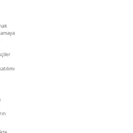
anak
ynamaya
i
çiler
atılımı
s
a
rın
ekte