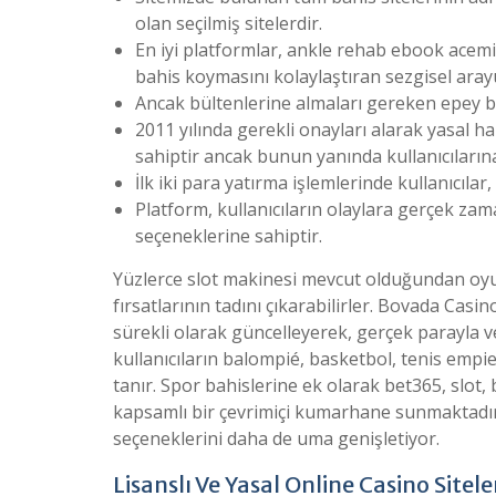
olan seçilmiş sitelerdir.
En iyi platformlar, ankle rehab ebook acemi
bahis koymasını kolaylaştıran sezgisel aray
Ancak bültenlerine almaları gereken epey bi
2011 yılında gerekli onayları alarak yasal ha
sahiptir ancak bunun yanında kullanıcıların
İlk iki para yatırma işlemlerinde kullanıcıla
Platform, kullanıcıların olaylara gerçek za
seçeneklerine sahiptir.
Yüzlerce slot makinesi mevcut olduğundan oyunc
fırsatlarının tadını çıkarabilirler. Bovada Cas
sürekli olarak güncelleyerek, gerçek parayl
kullanıcıların balompié, ​​basketbol, ​​tenis emp
tanır. Spor bahislerine ek olarak bet365, slot, b
kapsamlı bir çevrimiçi kumarhane sunmaktadır.
seçeneklerini daha de uma genişletiyor.
Lisanslı Ve Yasal Online Casino Siteler