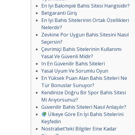
En Iyi Balompié Bahis Sitesi Hangisidir?
Betgaranti Giriş
En Iyi Bahis Sitelerinin Ortak Özellikleri
Nelerdir?
Zevkine Por Uygun Bahis Sitesini Nasıl
Seçersin?
Çevrimiçi Bahis Sitelerinin Kullanımı
Yasal Ve Güvenli Midir?
In En Güvenilir Bahis Siteleri
Yasal Uyum Ve Sorumlu Oyun
En Yüksek Puan Alan Bahis Siteleri Ne
Tür Bonuslar Sunuyor?
Kendinize Doğru Bir Spor Bahis Sitesi
Mi Arıyorsunuz?
Güvenilir Bahis Siteleri Nasıl Anlaşılır?
Ülkeye Göre En İyi Bahis Sitelerini
Keşfedin
Nostrabet’teki Bilgiler Eine Kadar