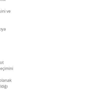
ini ve
cıya
pot
seçimini
 olanak
ldığı