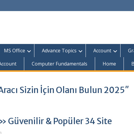
MS Office
Advance Topics
Account
Gr
 Account
Computer Fundamentals
Home
B
Aracı Sizin İçin Olanı Bulun 2025″
5 » Güvenilir & Popüler 34 Site