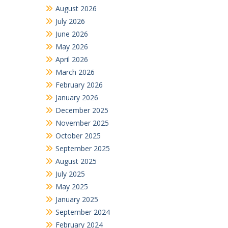
August 2026
July 2026
June 2026
May 2026
April 2026
March 2026
February 2026
January 2026
December 2025
November 2025
October 2025
September 2025
August 2025
July 2025
May 2025
January 2025
September 2024
February 2024