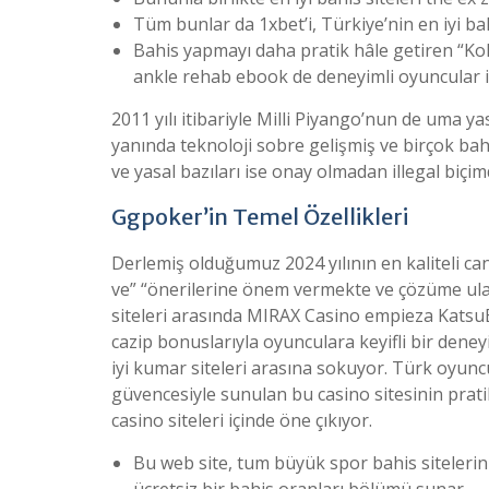
Tüm bunlar da 1xbet’i, Türkiye’nin en iyi bahi
Bahis yapmayı daha pratik hâle getiren “Kol
ankle rehab ebook de deneyimli oyuncular iç
2011 yılı itibariyle Milli Piyango’nun de uma 
yanında teknoloji sobre gelişmiş ve birçok bahis
ve yasal bazıları ise onay olmadan illegal biçi
Ggpoker’in Temel Özellikleri
Derlemiş olduğumuz 2024 yılının en kaliteli canl
ve” “önerilerine önem vermekte ve çözüme ula
siteleri arasında MIRAX Casino empieza KatsuB
cazip bonuslarıyla oyunculara keyifli bir deney
iyi kumar siteleri arasına sokuyor. Türk oyuncu
güvencesiyle sunulan bu casino sitesinin pratik
casino siteleri içinde öne çıkıyor.
Bu web site, tum büyük spor bahis sitelerin