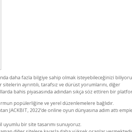
da daha fazla bilgiye sahip olmak isteyebileceğinizi biliyoru
sitelerin ayrıntılı, tarafsız ve dürüst yorumlarını, diğer
yıllarda bahis piyasasında adından sıkça söz ettiren bir platf
tformun popülerliğine ve yerel düzenlemelere bağlıdır.
ratan JACKBIT, 2022’de online oyun dünyasına adım attı empi
uyumlu bir site tasarımı sunuyoruz.
x zaman diğer sitelere kıyasla daha yüksek oranlar vermektedir