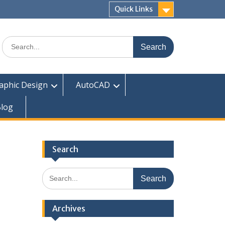
Quick Links
Search
for:
aphic Design
AutoCAD
log
Search
Search
for:
Archives