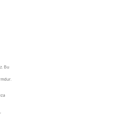
z. Bu
ormdur.
eza
.