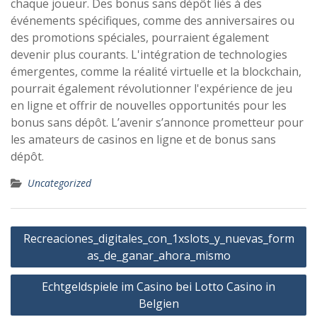
chaque joueur. Des bonus sans dépôt liés à des
événements spécifiques, comme des anniversaires ou
des promotions spéciales, pourraient également
devenir plus courants. L'intégration de technologies
émergentes, comme la réalité virtuelle et la blockchain,
pourrait également révolutionner l'expérience de jeu
en ligne et offrir de nouvelles opportunités pour les
bonus sans dépôt. L’avenir s’annonce prometteur pour
les amateurs de casinos en ligne et de bonus sans
dépôt.
Uncategorized
Post
Recreaciones_digitales_con_1xslots_y_nuevas_form
navigation
as_de_ganar_ahora_mismo
Echtgeldspiele im Casino bei Lotto Casino in
Belgien