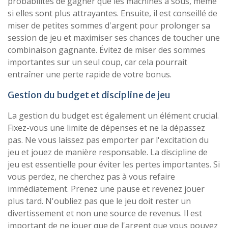
probabilités de gagner que les machines à sous, même
si elles sont plus attrayantes. Ensuite, il est conseillé de
miser de petites sommes d'argent pour prolonger sa
session de jeu et maximiser ses chances de toucher une
combinaison gagnante. Évitez de miser des sommes
importantes sur un seul coup, car cela pourrait
entraîner une perte rapide de votre bonus.
Gestion du budget et discipline de jeu
La gestion du budget est également un élément crucial.
Fixez-vous une limite de dépenses et ne la dépassez
pas. Ne vous laissez pas emporter par l'excitation du
jeu et jouez de manière responsable. La discipline de
jeu est essentielle pour éviter les pertes importantes. Si
vous perdez, ne cherchez pas à vous refaire
immédiatement. Prenez une pause et revenez jouer
plus tard. N'oubliez pas que le jeu doit rester un
divertissement et non une source de revenus. Il est
important de ne jouer que de l'argent que vous pouvez