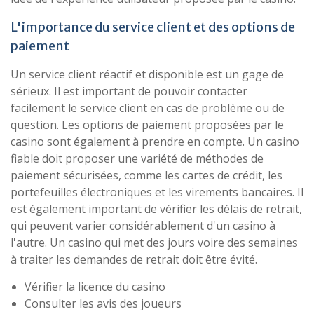
L'importance du service client et des options de
paiement
Un service client réactif et disponible est un gage de
sérieux. Il est important de pouvoir contacter
facilement le service client en cas de problème ou de
question. Les options de paiement proposées par le
casino sont également à prendre en compte. Un casino
fiable doit proposer une variété de méthodes de
paiement sécurisées, comme les cartes de crédit, les
portefeuilles électroniques et les virements bancaires. Il
est également important de vérifier les délais de retrait,
qui peuvent varier considérablement d'un casino à
l'autre. Un casino qui met des jours voire des semaines
à traiter les demandes de retrait doit être évité.
Vérifier la licence du casino
Consulter les avis des joueurs