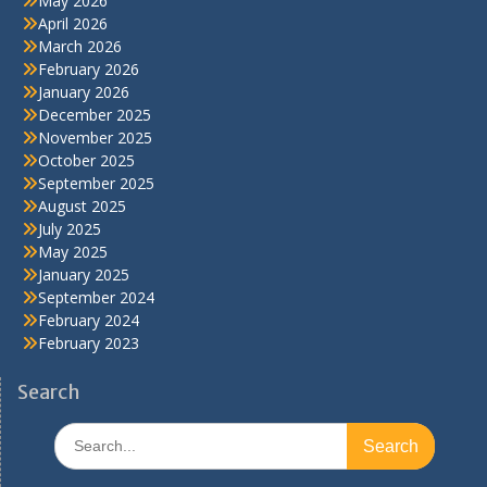
May 2026
April 2026
March 2026
February 2026
January 2026
December 2025
November 2025
October 2025
September 2025
August 2025
July 2025
May 2025
January 2025
September 2024
February 2024
February 2023
Search
Search
for: