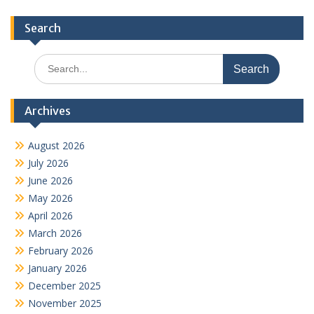
Search
Search
for:
Archives
August 2026
July 2026
June 2026
May 2026
April 2026
March 2026
February 2026
January 2026
December 2025
November 2025