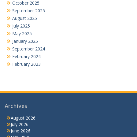
October 2025
September 2025
August 2025
July 2025
May 2025
January 2025
September 2024
February 2024
February 2023
Archives
August 2026
July 2026
June 2026