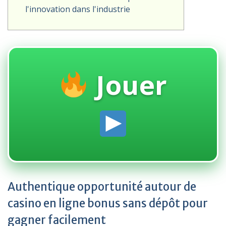
l'innovation dans l'industrie
Jouer
Authentique opportunité autour de
casino en ligne bonus sans dépôt pour
gagner facilement