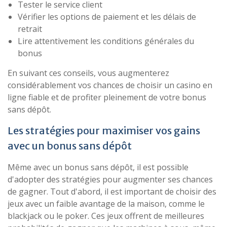
Tester le service client
Vérifier les options de paiement et les délais de
retrait
Lire attentivement les conditions générales du
bonus
En suivant ces conseils, vous augmenterez
considérablement vos chances de choisir un casino en
ligne fiable et de profiter pleinement de votre bonus
sans dépôt.
Les stratégies pour maximiser vos gains
avec un bonus sans dépôt
Même avec un bonus sans dépôt, il est possible
d'adopter des stratégies pour augmenter ses chances
de gagner. Tout d'abord, il est important de choisir des
jeux avec un faible avantage de la maison, comme le
blackjack ou le poker. Ces jeux offrent de meilleures