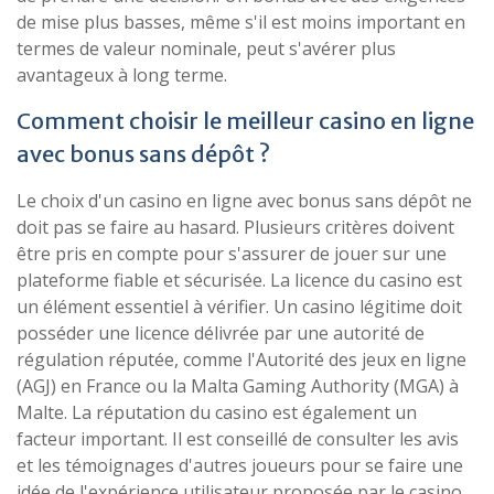
de mise plus basses, même s'il est moins important en
termes de valeur nominale, peut s'avérer plus
avantageux à long terme.
Comment choisir le meilleur casino en ligne
avec bonus sans dépôt ?
Le choix d'un casino en ligne avec bonus sans dépôt ne
doit pas se faire au hasard. Plusieurs critères doivent
être pris en compte pour s'assurer de jouer sur une
plateforme fiable et sécurisée. La licence du casino est
un élément essentiel à vérifier. Un casino légitime doit
posséder une licence délivrée par une autorité de
régulation réputée, comme l'Autorité des jeux en ligne
(AGJ) en France ou la Malta Gaming Authority (MGA) à
Malte. La réputation du casino est également un
facteur important. Il est conseillé de consulter les avis
et les témoignages d'autres joueurs pour se faire une
idée de l'expérience utilisateur proposée par le casino.