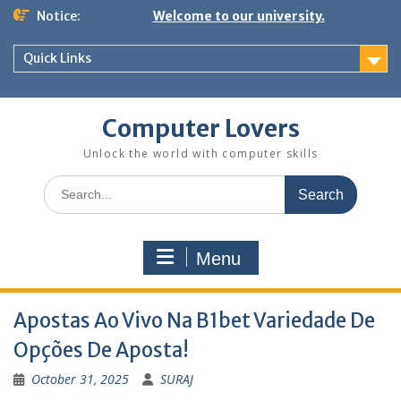
Skip
Notice:
Welcome to our university.
to
content
Quick Links
Computer Lovers
Unlock the world with computer skills
Search
for:
Menu
Apostas Ao Vivo Na B1bet Variedade De
Opções De Aposta!
October 31, 2025
SURAJ