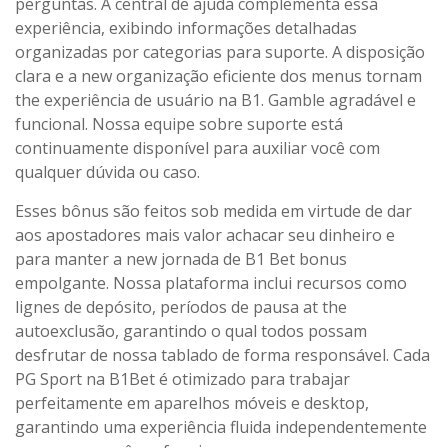
perguntas. A central de ajuda complementa essa
experiência, exibindo informações detalhadas
organizadas por categorias para suporte. A disposição
clara e a new organização eficiente dos menus tornam
the experiência de usuário na B1. Gamble agradável e
funcional. Nossa equipe sobre suporte está
continuamente disponível para auxiliar você com
qualquer dúvida ou caso.
Esses bônus são feitos sob medida em virtude de dar
aos apostadores mais valor achacar seu dinheiro e
para manter a new jornada de B1 Bet bonus
empolgante. Nossa plataforma inclui recursos como
lignes de depósito, períodos de pausa at the
autoexclusão, garantindo o qual todos possam
desfrutar de nossa tablado de forma responsável. Cada
PG Sport na B1Bet é otimizado para trabajar
perfeitamente em aparelhos móveis e desktop,
garantindo uma experiência fluida independentemente