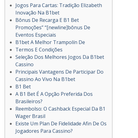
Jogos Para Cartas: Tradição Elizabeth
Inovação Na B1bet
Bônus De Recarga E B1 Bet
Promoções” “[newline]bônus De
Eventos Especiais
B1bet A Melhor Trampolín De
Termos E Condições
Seleção Dos Melhores Jogos Da B1bet
Cassino
Principais Vantagens De Participar Do
Cassino Ao Vivo Na B1bet
B1 Bet
A B1 Bet É A Opção Preferida Dos
Brasileiros?
Reembolso: O Cashback Especial Da B1
Wager Brasil
Existe Um Plan De Fidelidade Afin De Os
Jogadores Para Cassino?