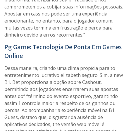
comprometemos a cobijar suas informações pessoais.
Apostar em cassinos pode ser uma experiência
emocionante, no entanto, para o jogador comum,
muitas vezes termina em frustração e perda para
dinheiro devido a erros recorrentes.”
Pg Game: Tecnologia De Ponta Em Games
Online
Dessa maneira, criando uma clima propícia para to
entretenimento lucrativo elizabeth seguro. Sim, a new
B1. Bet proporciona a opção sobre Cashout,
permitindo aos jogadores encerrarem suas apostas
antes do” “término do evento esportivo, garantindo
assim 1 controle maior a respeito de os ganhos ou
perdas. Ao acompanhar a experiência móvel na B1.
Guess, destaco que, disgustar da ausência de
aplicativos dedicados, the versão web móvel é