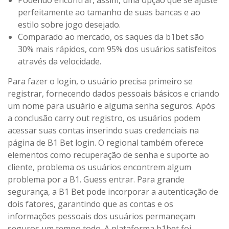
Podendo encontrar, assim, uma opção que se ajuste
perfeitamente ao tamanho de suas bancas e ao
estilo sobre jogo desejado.
Comparado ao mercado, os saques da b1bet são
30% mais rápidos, com 95% dos usuários satisfeitos
através da velocidade.
Para fazer o login, o usuário precisa primeiro se
registrar, fornecendo dados pessoais básicos e criando
um nome para usuário e alguma senha seguros. Após
a conclusão carry out registro, os usuários podem
acessar suas contas inserindo suas credenciais na
página de B1 Bet login. O regional também oferece
elementos como recuperação de senha e suporte ao
cliente, problema os usuários encontrem algum
problema por a B1. Guess entrar. Para grande
segurança, a B1 Bet pode incorporar a autenticação de
dois fatores, garantindo que as contas e os
informações pessoais dos usuários permaneçam
seguros um tempo todo. A plataforma b1bet foi