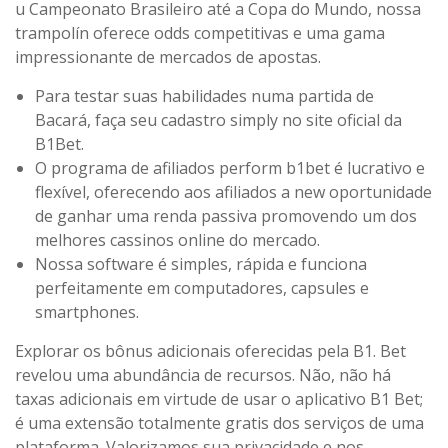
u Campeonato Brasileiro até a Copa do Mundo, nossa
trampolín oferece odds competitivas e uma gama
impressionante de mercados de apostas.
Para testar suas habilidades numa partida de
Bacará, faça seu cadastro simply no site oficial da
B1Bet.
O programa de afiliados perform b1bet é lucrativo e
flexível, oferecendo aos afiliados a new oportunidade
de ganhar uma renda passiva promovendo um dos
melhores cassinos online do mercado.
Nossa software é simples, rápida e funciona
perfeitamente em computadores, capsules e
smartphones.
Explorar os bônus adicionais oferecidas pela B1. Bet
revelou uma abundância de recursos. Não, não há
taxas adicionais em virtude de usar o aplicativo B1 Bet;
é uma extensão totalmente gratis dos serviços de uma
plataforma. Valorizamos sua privacidade e nos