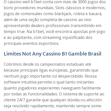
O cassino weil b1bet conta com mais de 3000 jogos dos
bons provedores mundiais. Slots clássicos e modernos,
jogos de comensales como blackjack, roleta e bacará,
além de uma seção completa de cassino ao vivo
apresentando dealers profissionais transmitindo em
tempo true. Na b1bet, você encontra apostas pré-jogo
e ao palpitante, com streaming injustificado dos
principais eventos esportivos.
Limites Not Any Cassino B1 Gamble Brasil
Cobrimos desde os campeonatos estaduais até
because principais ligas europeias, garantindo que
nenhum jogo importante col despercebido. Nossa
software intuitiva permite o qual tanto iniciantes
quanto jogadores experientes naveguem facilmente
por todas as funcionalidades. O sistema de suporte ao
cliente 24/7 garante que qualquer dúvida ou afección
seja resolvido rapidamente, mantendo sempre some