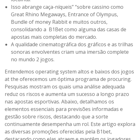
Isso abrange caça-níqueis” “sobre cassino como
Great Rhino Megaways, Entrance of Olympus,
Bundle of money Rabbit e muitos outros,
consolidando a B1Bet como alguma das casas de
apostas mais completas do mercado.
A qualidade cinematográfica dos gráficos e as trilhas
sonoras envolventes criam uma imersão complete
no mundo 2 jogos.
Entendemos operating system altos e baixos dos jogos
at the oferecemos um óptima programa de procuring.
Pesquisas mostram os quais uma análise adequada
reduz os riscos e aumenta um sucesso a longo prazo
nas apostas esportivas. Abaixo, detalhamos os
elementos essenciais para previsões informadas e
gestão sobre riscos, destacando que a sorte
continuamente desempenha um rol. Este artigo explora
as diversas promoções oferecidas pela B1bet,
destacando como elas atraem e mantêm os jogadores