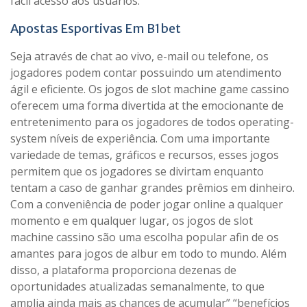
fácil acesso aos usuários.
Apostas Esportivas Em B1bet
Seja através de chat ao vivo, e-mail ou telefone, os
jogadores podem contar possuindo um atendimento
ágil e eficiente. Os jogos de slot machine game cassino
oferecem uma forma divertida at the emocionante de
entretenimento para os jogadores de todos operating-
system níveis de experiência. Com uma importante
variedade de temas, gráficos e recursos, esses jogos
permitem que os jogadores se divirtam enquanto
tentam a caso de ganhar grandes prêmios em dinheiro.
Com a conveniência de poder jogar online a qualquer
momento e em qualquer lugar, os jogos de slot
machine cassino são uma escolha popular afin de os
amantes para jogos de albur em todo to mundo. Além
disso, a plataforma proporciona dezenas de
oportunidades atualizadas semanalmente, to que
amplia ainda mais as chances de acumular” “benefícios