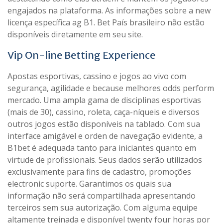
engajados na plataforma. As informações sobre a new
licença específica ag B1. Bet País brasileiro não estão
disponíveis diretamente em seu site.
Vip On-line Betting Experience
Apostas esportivas, cassino e jogos ao vivo com
segurança, agilidade e because melhores odds perform
mercado. Uma ampla gama de disciplinas esportivas
(mais de 30), cassino, roleta, caça-níqueis e diversos
outros jogos estão disponíveis na tablado. Com sua
interface amigável e orden de navegação evidente, a
B1bet é adequada tanto para iniciantes quanto em
virtude de profissionais. Seus dados serão utilizados
exclusivamente para fins de cadastro, promoções
electronic suporte. Garantimos os quais sua
informação não será compartilhada apresentando
terceiros sem sua autorização. Com alguma equipe
altamente treinada e disponível twenty four horas por