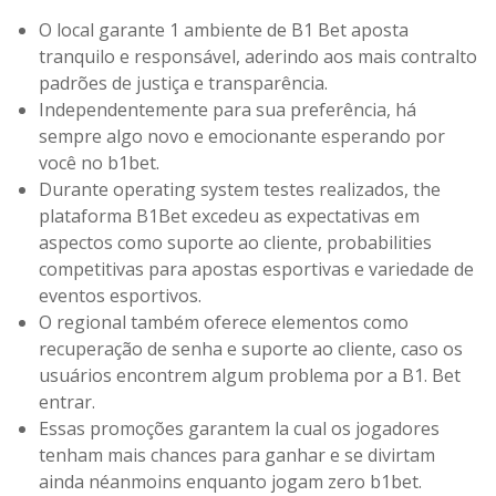
O local garante 1 ambiente de B1 Bet aposta
tranquilo e responsável, aderindo aos mais contralto
padrões de justiça e transparência.
Independentemente para sua preferência, há
sempre algo novo e emocionante esperando por
você no b1bet.
Durante operating system testes realizados, the
plataforma B1Bet excedeu as expectativas em
aspectos como suporte ao cliente, probabilities
competitivas para apostas esportivas e variedade de
eventos esportivos.
O regional também oferece elementos como
recuperação de senha e suporte ao cliente, caso os
usuários encontrem algum problema por a B1. Bet
entrar.
Essas promoções garantem la cual os jogadores
tenham mais chances para ganhar e se divirtam
ainda néanmoins enquanto jogam zero b1bet.