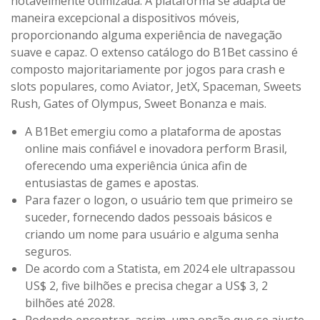
notavelmente otimizada. A plataforma se adapta de
maneira excepcional a dispositivos móveis,
proporcionando alguma experiência de navegação
suave e capaz. O extenso catálogo do B1Bet cassino é
composto majoritariamente por jogos para crash e
slots populares, como Aviator, JetX, Spaceman, Sweets
Rush, Gates of Olympus, Sweet Bonanza e mais.
A B1Bet emergiu como a plataforma de apostas
online mais confiável e inovadora perform Brasil,
oferecendo uma experiência única afin de
entusiastas de games e apostas.
Para fazer o logon, o usuário tem que primeiro se
suceder, fornecendo dados pessoais básicos e
criando um nome para usuário e alguma senha
seguros.
De acordo com a Statista, em 2024 ele ultrapassou
US$ 2, five bilhões e precisa chegar a US$ 3, 2
bilhões até 2028.