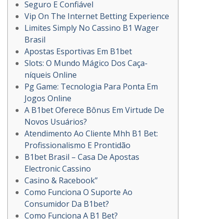
Seguro E Confiável
Vip On The Internet Betting Experience
Limites Simply No Cassino B1 Wager
Brasil
Apostas Esportivas Em B1bet
Slots: O Mundo Mágico Dos Caça-
níqueis Online
Pg Game: Tecnologia Para Ponta Em
Jogos Online
A B1bet Oferece Bônus Em Virtude De
Novos Usuários?
Atendimento Ao Cliente Mhh B1 Bet:
Profissionalismo E Prontidão
B1bet Brasil – Casa De Apostas
Electronic Cassino
Casino & Racebook”
Como Funciona O Suporte Ao
Consumidor Da B1bet?
Como Funciona A B1 Bet?