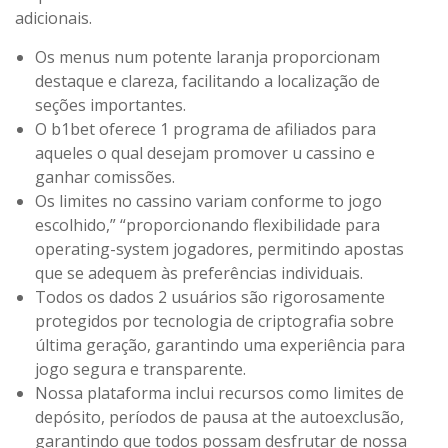
adicionais.
Os menus num potente laranja proporcionam
destaque e clareza, facilitando a localização de
seções importantes.
O b1bet oferece 1 programa de afiliados para
aqueles o qual desejam promover u cassino e
ganhar comissões.
Os limites no cassino variam conforme to jogo
escolhido,” “proporcionando flexibilidade para
operating-system jogadores, permitindo apostas
que se adequem às preferências individuais.
Todos os dados 2 usuários são rigorosamente
protegidos por tecnologia de criptografia sobre
última geração, garantindo uma experiência para
jogo segura e transparente.
Nossa plataforma inclui recursos como limites de
depósito, períodos de pausa at the autoexclusão,
garantindo que todos possam desfrutar de nossa