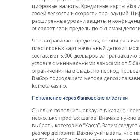
цифровые валюты. Кредитные карты Visa 
своей легкости и скорости транзакций. Циф
расширенные уровни защиты и конфиденц
обладает свои пределы по объемам депози
Что затрагивает пределов, то они различа
пластиковых карт начальный депозит може
составляет 5,000 долларов за транзакцию
условия с минимальными взносами от 5 ба
ограничения на вклады, но период провед
Выбор подходящего метода депозита зави
kometa casino.
Пополнение через банковские пластики
С целью пополнить аккаунт в казино чере
несколько простых шагов. Вначале нужно 
выбрать категорию “Касса”. Затем следует 
размер депозита. Важно учитывать, что н