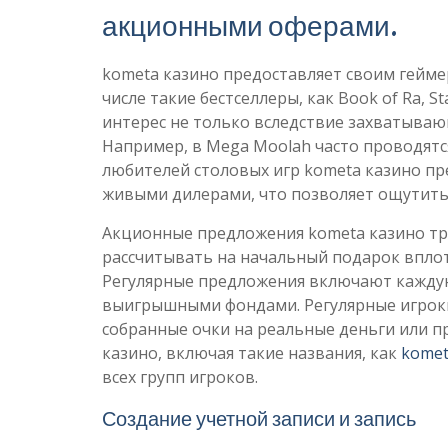
акционными оферами.
kometa казино предоставляет своим гейм
числе такие бестселлеры, как Book of Ra, 
интерес не только вследствие захватыва
Например, в Mega Moolah часто проводят
любителей столовых игр kometa казино пр
живыми дилерами, что позволяет ощутить 
Акционные предложения kometa казино тр
рассчитывать на начальный подарок вплоть
Регулярные предложения включают каждую
выигрышными фондами. Регулярные игроки
собранные очки на реальные деньги или п
казино, включая такие названия, как
komet
всех групп игроков.
Создание учетной записи и запись