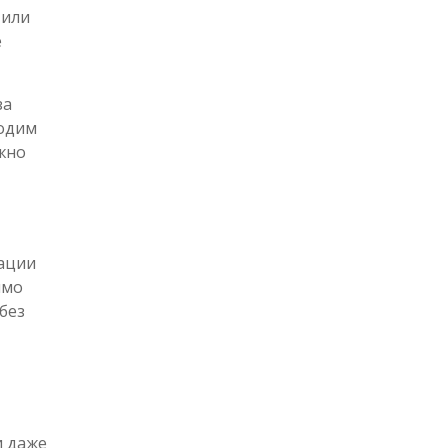
 или
е
за
ходим
жно
кации
имо
без
и даже