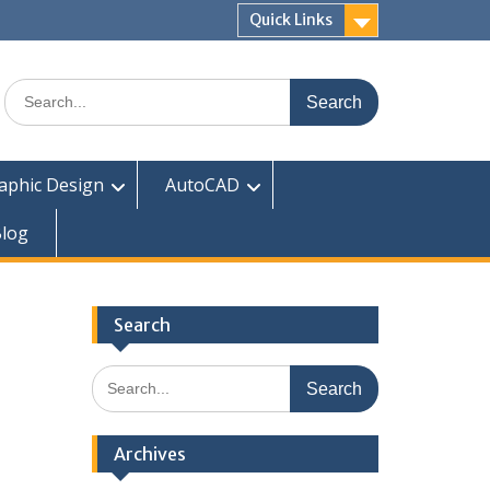
Quick Links
Search
for:
aphic Design
AutoCAD
log
Search
Search
for:
Archives