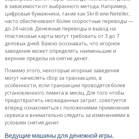
в зависимости от выбранного метода. Например,
цифровые бумажники, такие как Skrill или Neteller,
часто обеспечивают более скоростные переводы —
до 24 часов. Денежные переводы и вывод на
пластиковые карты могут требовать от 3 до 7
деловых дней. Важно осознавать, что игорное
заведение может определять наименьшие и
верхние пределы на снятие денег.
Помимо этого, некоторые игорные заведения
могут начислять сбор за транзакцию, в
особенности, если транзакции проводятся более
установленного лимита в месяц. Для того чтобы
предотвратить неожиданных затрат, советуется
вперед ознакомиться с положениями применения
сервиса и внимательно следить за изменениями в
условиях снятия денег.
Ведущие машины для денежной игры.