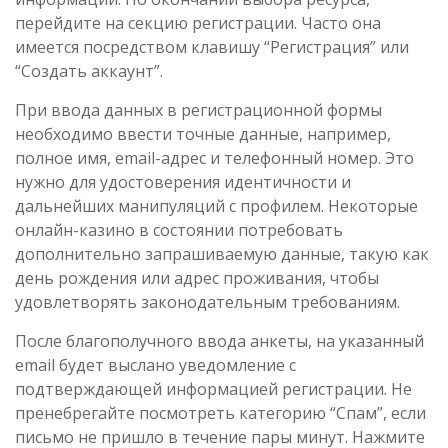
перейдите на секцию регистрации. Часто она
имеется посредством клавишу “Регистрация” или
“Создать аккаунт”.
При ввода данных в регистрационной формы
необходимо ввести точные данные, например,
полное имя, email-адрес и телефонный номер. Это
нужно для удостоверения идентичности и
дальнейших манипуляций с профилем. Некоторые
онлайн-казино в состоянии потребовать
дополнительно запрашиваемую данные, такую как
день рождения или адрес проживания, чтобы
удовлетворять законодательным требованиям.
После благополучного ввода анкеты, на указанный
email будет выслано уведомление с
подтверждающей информацией регистрации. Не
пренебрегайте посмотреть категорию “Спам”, если
письмо не пришло в течение пары минут. Нажмите