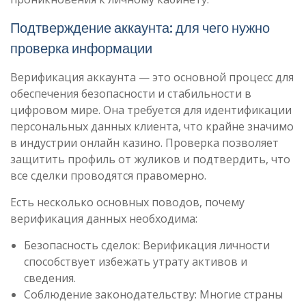
Подтверждение аккаунта: для чего нужно
проверка информации
Верификация аккаунта — это основной процесс для
обеспечения безопасности и стабильности в
цифровом мире. Она требуется для идентификации
персональных данных клиента, что крайне значимо
в индустрии онлайн казино. Проверка позволяет
защитить профиль от жуликов и подтвердить, что
все сделки проводятся правомерно.
Есть несколько основных поводов, почему
верификация данных необходима:
Безопасность сделок: Верификация личности
способствует избежать утрату активов и
сведения.
Соблюдение законодательству: Многие страны