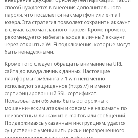
внедрение двухфакторной аутентификации. Такой
способ нуждается в внесения дополнительного
пароля, что посылается на смартфон или e-mail
юзера. Эта стратегия позволяет сохранить аккаунт
в случае взлома главного пароля. Кроме прочего,
рекомендуется избегать входа в личный аккаунт
через открытые Wi-Fi подключения, которые могут
быть ненадежными.
Кроме того следует обращать внимание на URL
сайта до ввода личных данных. Настоящие
платформы гэмблинга и 1 win неизменно
используют защищенное (https://) и имеют
сертифицированный SSL-сертификат.
Пользователи обязаны быть осторожны к
мошенническим атакам и совсем не нажимать по
неизвестным линкам из e-mail’ов или сообщений.
Придерживаясь указанным инструкциям, удастся
существенно уменьшить риски неразрешенного
проникновения к личному кабинету.