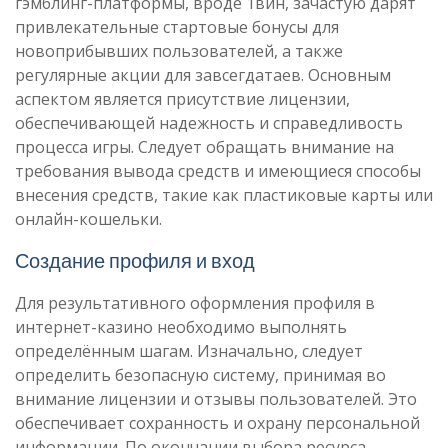
гэмблинг-платформы, вроде 1вин, зачастую дарят
привлекательные стартовые бонусы для
новоприбывших пользователей, а также
регулярные акции для завсегдатаев. Основным
аспектом является присутствие лицензии,
обеспечивающей надежность и справедливость
процесса игры. Следует обращать внимание на
требования вывода средств и имеющиеся способы
внесения средств, такие как пластиковые карты или
онлайн-кошельки.
Создание профиля и вход
Для результативного оформления профиля в
интернет-казино необходимо выполнять
определённым шагам. Изначально, следует
определить безопасную систему, принимая во
внимание лицензии и отзывы пользователей. Это
обеспечивает сохранность и охрану персональной
информации. По окончании выбора ресурса,