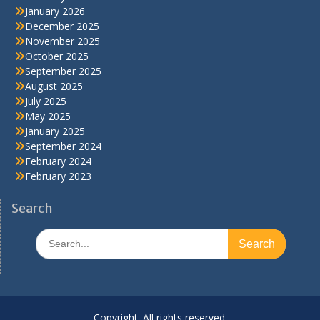
January 2026
December 2025
November 2025
October 2025
September 2025
August 2025
July 2025
May 2025
January 2025
September 2024
February 2024
February 2023
Search
Search
for:
Copyright. All rights reserved.