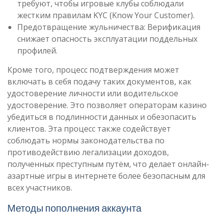
требуют, чтобы игровые клубы соблюдали
жестким правилам KYC (Know Your Customer).
Предотвращение жульничества: Верификация
снижает опасность эксплуатации поддельных
профилей.
Кроме того, процесс подтверждения может
включать в себя подачу таких документов, как
удостоверение личности или водительское
удостоверение. Это позволяет операторам казино
убедиться в подлинности данных и обезопасить
клиентов. Эта процесс также содействует
соблюдать нормы законодательства по
противодействию легализации доходов,
полученных преступным путём, что делает онлайн-
азартные игры в интернете более безопасным для
всех участников.
Методы пополнения аккаунта