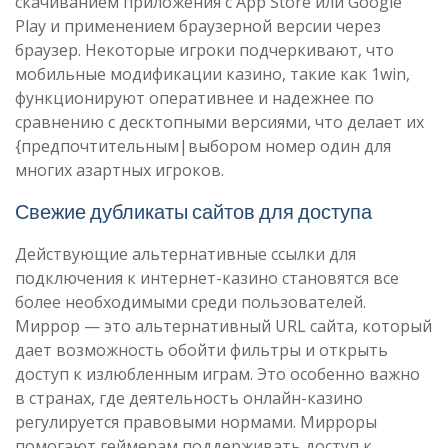
скачиванием приложения с App Store или Google
Play и применением браузерной версии через
браузер. Некоторые игроки подчеркивают, что
мобильные модификации казино, такие как 1win,
функционируют оперативнее и надежнее по
сравнению с десктопными версиями, что делает их
{предпочтительным|выбором номер один для
многих азартных игроков.
Свежие дубликаты сайтов для доступа
Действующие альтернативные ссылки для
подключения к интернет-казино становятся все
более необходимыми среди пользователей.
Миррор — это альтернативный URL сайта, который
дает возможность обойти фильтры и открыть
доступ к излюбленным играм. Это особенно важно
в странах, где деятельность онлайн-казино
регулируется правовыми нормами. Мирроры
помогают геймерам поддерживать доступ к