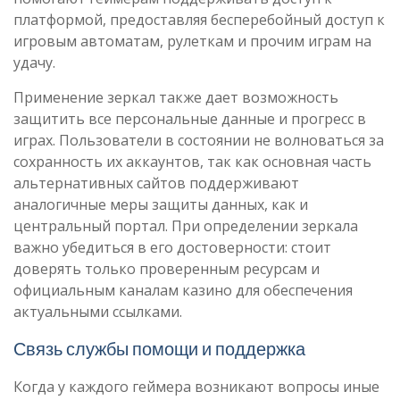
платформой, предоставляя бесперебойный доступ к
игровым автоматам, рулеткам и прочим играм на
удачу.
Применение зеркал также дает возможность
защитить все персональные данные и прогресс в
играх. Пользователи в состоянии не волноваться за
сохранность их аккаунтов, так как основная часть
альтернативных сайтов поддерживают
аналогичные меры защиты данных, как и
центральный портал. При определении зеркала
важно убедиться в его достоверности: стоит
доверять только проверенным ресурсам и
официальным каналам казино для обеспечения
актуальными ссылками.
Связь службы помощи и поддержка
Когда у каждого геймера возникают вопросы иные