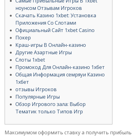
Самые Прибыльные Игры В 1xbet
ноунсом Отзывам Игроков
Скачать Казино 1xbet: Установка
Приложения Со Слотами
Официальный Сайт 1xbet Casino
Покер
Краш-игры В Онлайн-казино
Другие Азартные Игры
Слоты 1xbet
Промокод Для Онлайн-казино 1хбет
Общая Информация семряуи Казино
1хбет
отзывы Игроков
Популярные Игры
Обзор Игрового зала: Выбор
Тематик только Типов Игр
Максимумом оформить ставку а получить прибыль