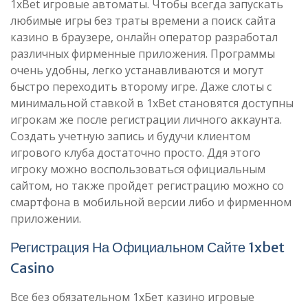
1xBet игровые автоматы. Чтобы всегда запускать
любимые игры без траты времени а поиск сайта
казино в браузере, онлайн оператор разработал
различных фирменные приложения. Программы
очень удобны, легко устанавливаются и могут
быстро переходить второму игре. Даже слоты с
минимальной ставкой в 1xBet становятся доступны
игрокам же после регистрации личного аккаунта.
Создать учетную запись и будучи клиентом
игрового клуба достаточно просто. Ддя этого
игроку можно воспользоваться официальным
сайтом, но также пройдет регистрацию можно со
смартфона в мобильной версии либо и фирменном
приложении.
Регистрация На Официальном Сайте 1xbet
Casino
Все без обязательном 1хБет казино игровые