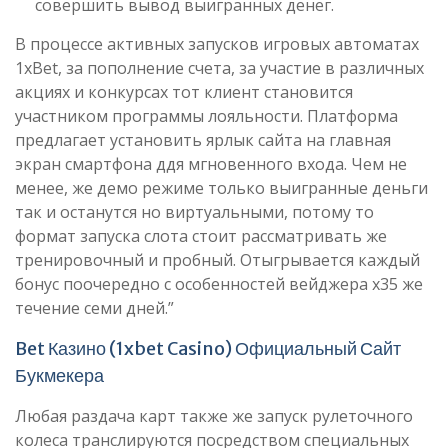
совершить вывод выигранных денег.
В процессе активных запусков игровых автоматах
1xBet, за пополнение счета, за участие в различных
акциях и конкурсах тот клиент становится
участником программы лояльности. Платформа
предлагает установить ярлык сайта на главная
экран смартфона ддя мгновенного входа. Чем не
менее, же демо режиме только выигранные деньги
так и останутся но виртуальными, потому то
формат запуска слота стоит рассматривать же
тренировочный и пробный. Отыгрывается каждый
бонус поочередно с особенностей вейджера х35 же
течение семи дней.”
Bet Казино (1xbet Casino) Официальный Сайт
Букмекера
Любая раздача карт также же запуск рулеточного
колеса транслируются посредством специальных