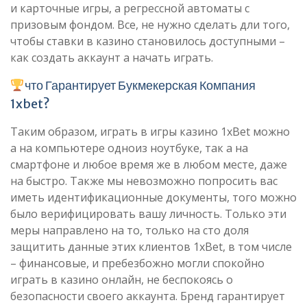
и карточные игры, а регрессной автоматы с
призовым фондом. Все, не нужно сделать дли того,
чтобы ставки в казино становилось доступными –
как создать аккаунт а начать играть.
что Гарантирует Букмекерская Компания
1xbet?
Таким образом, играть в игры казино 1xBet можно
а на компьютере одноиз ноутбуке, так а на
смартфоне и любое время же в любом месте, даже
на быстро. Также мы невозможно попросить вас
иметь идентификационные документы, того можно
было верифицировать вашу личность. Только эти
меры направлено на то, только на сто доля
защитить данные этих клиентов 1xBet, в том числе
– финансовые, и пребезбожно могли спокойно
играть в казино онлайн, не беспокоясь о
безопасности своего аккаунта. Бренд гарантирует