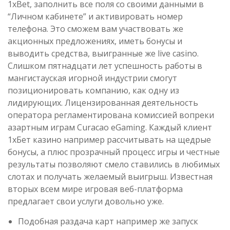
1xBet, заполнить все поля со своими данными в
“Личном кабинете” и активировать номер
телефона. Это сможем вам участвовать же
акционных предложениях, иметь бонусы и
выводить средства, выигранные же live casino.
Слишком пятнадцати лет успешность работы в
мангистауская игорной индустрии смогут
позиционировать компанию, как одну из
лидирующих. Лицензированная деятельность
оператора регламентирована комиссией вопреки
азартным играм Curacao eGaming. Каждый клиент
1хБет казино например рассчитывать на щедрые
бонусы, а плюс прозрачный процесс игры и честные
результаты позволяют смело ставились в любимых
слотах и получать желаемый выигрыш. Известная
вторых всем мире игровая веб-платформа
предлагает свои услуги довольно уже.
Подобная раздача карт например же запуск