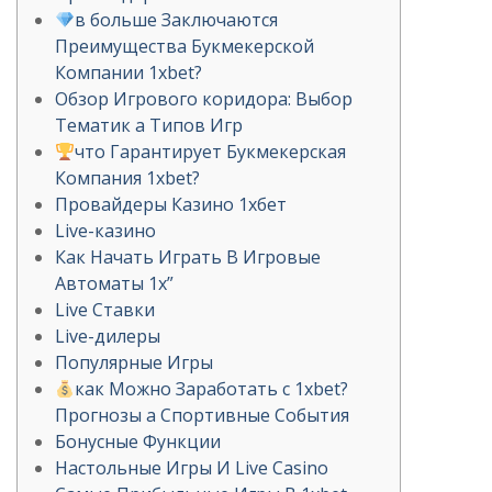
в больше Заключаются
Преимущества Букмекерской
Компании 1xbet?
Обзор Игрового коридора: Выбор
Тематик а Типов Игр
что Гарантирует Букмекерская
Компания 1xbet?
Провайдеры Казино 1хбет
Live-казино
Как Начать Играть В Игровые
Автоматы 1х”
Live Ставки
Live-дилеры
Популярные Игры
как Можно Заработать с 1xbet?
Прогнозы а Спортивные События
Бонусные Функции
Настольные Игры И Live Casino