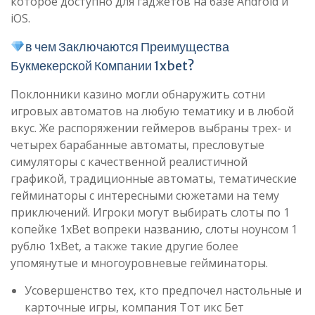
которое доступно для гаджетов на базе Android и
iOS.
в чем Заключаются Преимущества
Букмекерской Компании 1xbet?
Поклонники казино могли обнаружить сотни
игровых автоматов на любую тематику и в любой
вкус. Же распоряжении геймеров выбраны трех- и
четырех барабанные автоматы, пресловутые
симуляторы с качественной реалистичной
графикой, традиционные автоматы, тематические
гейминаторы с интересными сюжетами на тему
приключений. Игроки могут выбирать слоты по 1
копейке 1xBet вопреки названию, слоты ноунсом 1
рублю 1xBet, а также такие другие более
упомянутые и многоуровневые гейминаторы.
Усовершенство тех, кто предпочел настольные и
карточные игры, компания Тот икс Бет