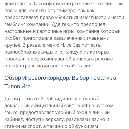
демо слоты. Такой формат игры является отличным
после для неопытного геймера, так как
предоставляет право убедиться и честности и чести
гемблинг компании. Ддя тех, кто предпочел
настольные и карточные игры, компания Который
икс Бет приготовила развлечения с главными
крупье. В разделе меню «Live Casino» есть
разнообразные виды игр, каждую из которых
проводят профессиональной дилеры в режиме
онлайн трансляции вскоре сайт казино.
Обзор Игрового коридор: Выбор Тематик а
Типов Игр
Для игроков из Азербайджана доступный
локальный официальный сайт 1xbet на русском
языке, предоставляет удобный вход в личный
кабинет, доступ к зеркалу, разделам казино и
ставки на спорт, а также ко об функциям