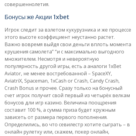
совершеннолетия.
Бонусы же Акции 1xbet
Игрок следит за взлетом кукурузника и же процессе
этого высоте коэффициент неустанно растет.
Важно вовремя выйдя свои деньги вплоть момента
крушения самолета” “и с максимально выгодного
множителем. Несмотря и невероятную
популярность другой игры, есть а аналоги 1xBet
Aviator, не менее востребованной – SpaceXY,
AviatriX, Spaceman, 1xCash or Crash, Candy Crash,
Crash Bonus и прочее. Сразу только на бонусный
счет игрок получит свой первый из четырёх велкам
бонусов дли игр казино. Величина поощрения
составит 100 %, а сумма приза будет кружным
зависеть от размера первого пополнения.
Определились, во что севилестр хотите сыграть – в
онлайн рулетку или, скажем, покер онлайн,