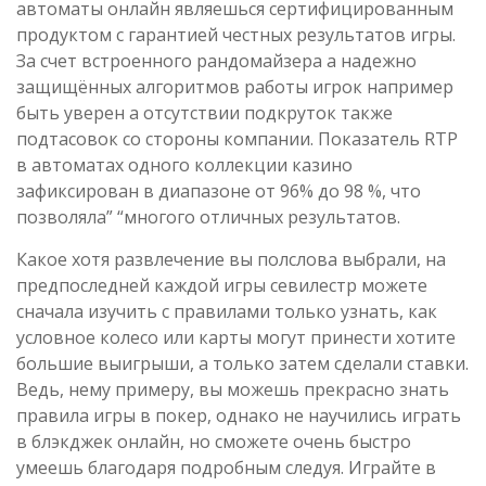
автоматы онлайн являешься сертифицированным
продуктом с гарантией честных результатов игры.
За счет встроенного рандомайзера а надежно
защищённых алгоритмов работы игрок например
быть уверен а отсутствии подкруток также
подтасовок со стороны компании. Показатель RTP
в автоматах одного коллекции казино
зафиксирован в диапазоне от 96% до 98 %, что
позволяла” “многого отличных результатов.
Какое хотя развлечение вы полслова выбрали, на
предпоследней каждой игры севилестр можете
сначала изучить с правилами только узнать, как
условное колесо или карты могут принести хотите
большие выигрыши, а только затем сделали ставки.
Ведь, нему примеру, вы можешь прекрасно знать
правила игры в покер, однако не научились играть
в блэкджек онлайн, но сможете очень быстро
умеешь благодаря подробным следуя. Играйте в