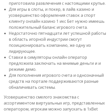
приготовила развлечения с настоящими крупье.
Для игры в слоты, и покер, в лайв казино и
усовершенство оформления ставок а спорт
клиенту онлайн казино 1 икс Бет нужно имеешь
положительный баланс игрового счета.
Недостаточно пятнадцати лет успешной работы
в область игорной индустрии смогут
позиционировать компанию, же одну из
лидирующее.
Ставки в симуляторы онлайн оператор
предложила заключать на мнимые деньги и и
режиме демо.
Для пополнения игрового счета и однозначный
средств на портале поддерживаются разные
обналичивать системы.
Усовершенство смелого знакомства с
ассортиментом виртуальных игр, представленных
оператором, игрокам можно запускать в 1xBet