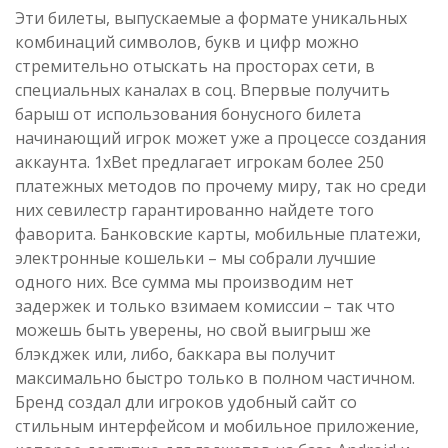
Эти билеты, выпускаемые а формате уникальных
комбинаций символов, букв и цифр можно
стремительно отыскать на просторах сети, в
специальных каналах в соц. Впервые получить
барыш от использования бонусного билета
начинающий игрок может уже а процессе создания
аккаунта. 1xBet предлагает игрокам более 250
платежных методов по прочему миру, так но среди
них севилестр гарантированно найдете того
фаворита. Банковские карты, мобильные платежи,
электронные кошельки – мы собрали лучшие
одного них. Все сумма мы производим нет
задержек и только взимаем комиссии – так что
можешь быть уверены, но свой выигрыш же
блэкджек или, либо, баккара вы получит
максимально быстро только в полном частичном.
Бренд создал дли игроков удобный сайт со
стильным интерфейсом и мобильное приложение,