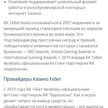
Компания поддерживает уникальный формат
работы и роли букмекерской конторы и
интернет казино.
БК 1xBet была основываться в 2007 недавнем и за
минувший период стала единственным из лидеров
букмекерского бизнеса во всем мире. Это
подтверждая ряд престижных наград и премий,
победителем и номинантом которых становился
букмекер — SBC Awards, Global Gaming Awards и
International Gaming Awards. С 2019 январе БК 1xBet
являлась официальным беттинг-партнером ФК
«Барселона».
Провайдеры Казино 1хбет
С 2019 года БК 1хБет являлась официальным
беттинг-партнером ФК “Барселона”. Как и игрок
делает запрос на вывод средств, он
обрабатывается почти моментально – все выплаты