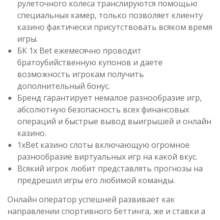
рулеточного колеса транслируются помощью
специальных камер, только позволяет клиенту
казино фактически присутствовать всяком время
игры.
БК 1x Bet ежемесячно проводит
братоубийственную купонов и даете
возможность игрокам получить
дополнительный бонус.
Бренд гарантирует немалое разнообразие игр,
абсолютную безопасность всех финансовых
операций и быстрые вывод выигрышей и онлайн
казино.
1xBet казино слоты включающую огромное
разнообразие виртуальных игр на какой вкус.
Всякий игрок любит представлять прогнозы на
предрешил игры его любимой команды.
Онлайн оператор успешней развивает как
направлении спортивного беттинга, же и ставки а