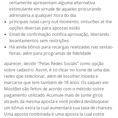
certamente apresentam alguma alternativa
estimulante em virtude de aqueles procurando
adrenalina a qualquer hora do dia.
principais lutas carry out momento, cinturões at the
opções diversas para apostas estão
Email de confirmação notifica aprovação, liberando
levantamentos sem restrições.
Há ainda bônus para recargas realizadas nas sextas-
feiras, além para programas de fidelidade
aparecer, decidir “Pelas Redes Sociais” como opção
sobre cadastro. Assim, é só clicar no ícone de uma das
redes que selecionar, além de escolher moeda e
marcarse que tem também de 18 anos. Os saques em
MostBet são feitos de acordo com o método sobre
pagamento utilizado. Acumule mais de some giros
através da mesma aposta e você poderá desbloquear
um bônus extra la cual aumentará sua taxa de chances.
Uma aposta combinada é uma aposta la cual cobre