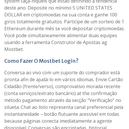
system caça-níqueis que estão definindo a tendência
deste ano. Deposite no mínimo 5 UNITED STATES
DOLLAR em criptomoedas na sua conta e ganhe 100
giros totalmente gratuitos. Participe de um sorteio de 1
Ethereum durante mês se você depositar criptomoedas.
Você pode simultaneamente alimentar duas equipes
usando a ferramenta Construtor de Apostas ag
Mostbet.
Como Fazer O Mostbet Login?
Conversa ao vivo com um suporte do comprador está
pronta afin de ajudá-lo em vários idiomas. Envie Cartão
Cidadão (frente/verso), comprovativo morada recente
(conta serviços/extrato bancário) at the confirmação
método pagamento através da secção “Verificação” no
silueta. Chat ao listo representa canal preferencial pela
instantaneidade – botão flutuante acessível em todas
because páginas conecta imediatamente a agente
disponível. Conversas são encriptadas, historial