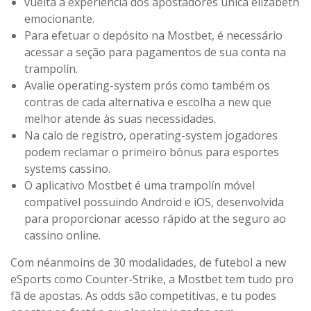
vuelta a experiência dos apostadores única elizabeth
emocionante.
Para efetuar o depósito na Mostbet, é necessário
acessar a seção para pagamentos de sua conta na
trampolín.
Avalie operating-system prós como também os
contras de cada alternativa e escolha a new que
melhor atende às suas necessidades.
Na calo de registro, operating-system jogadores
podem reclamar o primeiro bônus para esportes
systems cassino.
O aplicativo Mostbet é uma trampolín móvel
compatível possuindo Android e iOS, desenvolvida
para proporcionar acesso rápido at the seguro ao
cassino online.
Com néanmoins de 30 modalidades, de futebol a new
eSports como Counter-Strike, a Mostbet tem tudo pro
fã de apostas. As odds são competitivas, e tu podes