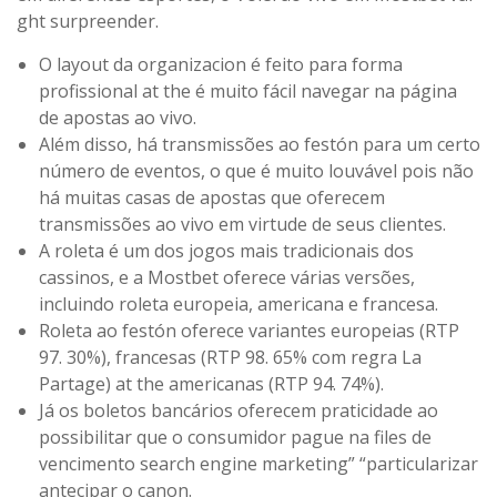
ght surpreender.
O layout da organizacion é feito para forma
profissional at the é muito fácil navegar na página
de apostas ao vivo.
Além disso, há transmissões ao festón para um certo
número de eventos, o que é muito louvável pois não
há muitas casas de apostas que oferecem
transmissões ao vivo em virtude de seus clientes.
A roleta é um dos jogos mais tradicionais dos
cassinos, e a Mostbet oferece várias versões,
incluindo roleta europeia, americana e francesa.
Roleta ao festón oferece variantes europeias (RTP
97. 30%), francesas (RTP 98. 65% com regra La
Partage) at the americanas (RTP 94. 74%).
Já os boletos bancários oferecem praticidade ao
possibilitar que o consumidor pague na files de
vencimento search engine marketing” “particularizar
antecipar o canon.