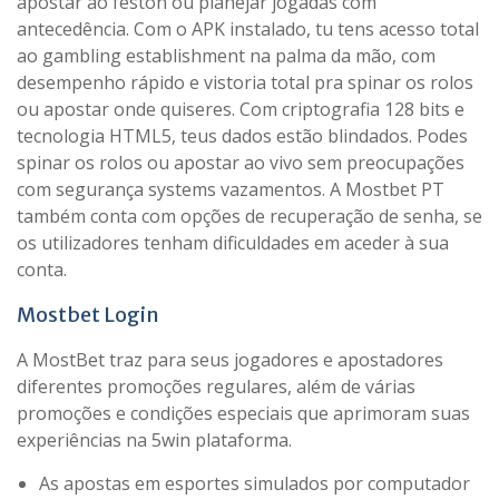
apostar ao festón ou planejar jogadas com
antecedência. Com o APK instalado, tu tens acesso total
ao gambling establishment na palma da mão, com
desempenho rápido e vistoria total pra spinar os rolos
ou apostar onde quiseres. Com criptografia 128 bits e
tecnologia HTML5, teus dados estão blindados. Podes
spinar os rolos ou apostar ao vivo sem preocupações
com segurança systems vazamentos. A Mostbet PT
também conta com opções de recuperação de senha, se
os utilizadores tenham dificuldades em aceder à sua
conta.
Mostbet Login
A MostBet traz para seus jogadores e apostadores
diferentes promoções regulares, além de várias
promoções e condições especiais que aprimoram suas
experiências na 5win plataforma.
As apostas em esportes simulados por computador