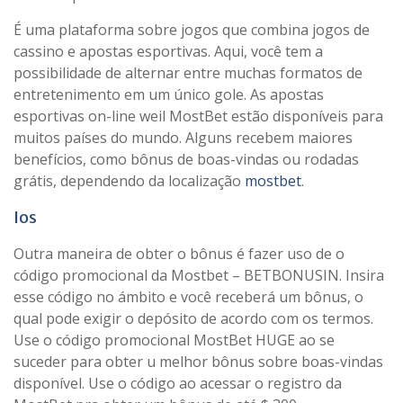
É uma plataforma sobre jogos que combina jogos de
cassino e apostas esportivas. Aqui, você tem a
possibilidade de alternar entre muchas formatos de
entretenimento em um único gole. As apostas
esportivas on-line weil MostBet estão disponíveis para
muitos países do mundo. Alguns recebem maiores
benefícios, como bônus de boas-vindas ou rodadas
grátis, dependendo da localização
mostbet
.
Ios
Outra maneira de obter o bônus é fazer uso de o
código promocional da Mostbet – BETBONUSIN. Insira
esse código no ámbito e você receberá um bônus, o
qual pode exigir o depósito de acordo com os termos.
Use o código promocional MostBet HUGE ao se
suceder para obter u melhor bônus sobre boas-vindas
disponível. Use o código ao acessar o registro da