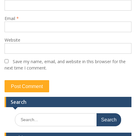
Email
*
Website
Save my name, email, and website in this browser for the
next time I comment.
Search
Search
for: