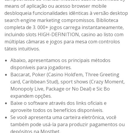
means of aplicação ou acesso browser mobile
desbloqueia funcionalidades idênticas à versão desktop
search engine marketing compromissos. Biblioteca
completa de 3. 000+ jogos carrega instantaneamente,
incluindo slots HIGH-DEFINITION, casino ao listo com
múltiplas câmaras e jogos para mesa com controlos
táteis intuitivos.
Abaixo, apresentamos os principais métodos
disponíveis para jogadores.
Baccarat, Poker (Casino Hold’em, Three Greeting
card, Caribbean Stud), sport shows (Crazy Moment,
Monopoly Live, Package or No Deal) e Sic Bo
expandem opções.
Baixe o software através dos links oficiais e
aproveite todos os benefícios disponíveis.
Se você apresenta uma carteira eletrônica, você
também pode usá-la para produzir pagamentos ou
depósitos na Mostbet.