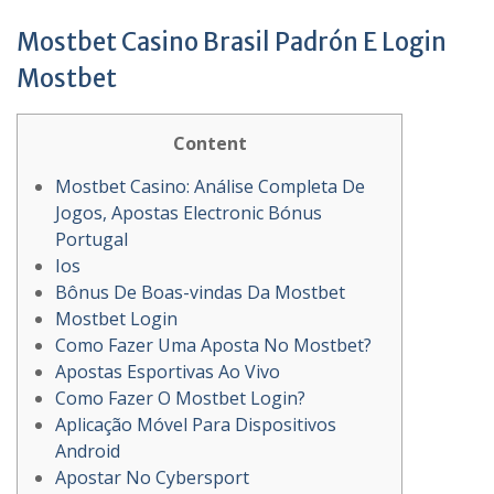
Mostbet Casino Brasil Padrón E Login
Mostbet
Content
Mostbet Casino: Análise Completa De
Jogos, Apostas Electronic Bónus
Portugal
Ios
Bônus De Boas-vindas Da Mostbet
Mostbet Login
Como Fazer Uma Aposta No Mostbet?
Apostas Esportivas Ao Vivo
Como Fazer O Mostbet Login?
Aplicação Móvel Para Dispositivos
Android
Apostar No Cybersport