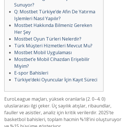
Sunuyor?
Q: Mostbet Türkiye’de Afin De Yatırma
Işlemleri Nasıl Yapılır?
Mostbet Hakkında Bilmeniz Gereken
Her Şey
Mostbet Oyun Türleri Nelerdir?
Türk Müşteri Hizmetleri Mevcut Mu?
Mostbet Mobil Uygulaması
Mostbet’e Mobil Cihazdan Erişebilir
Miyim?
E-spor Bahisleri
Türkiye’deki Oyuncular İçin Kayıt Süreci
EuroLeague maçları, yüksek oranlarla (2. 0–4. 0)
uluslararası ilgi çeker. Üç sayılık atışlar, ribaundlar,
fauller ve asistler, analiz için kritik verilerdir. 2025’te
basketbol bahisleri, toplam hacmin %18’ini oluşturuyor
ve %15 büyüme gösteriyor.