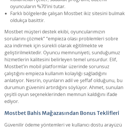
oyuncuların %70’ini tutar.
Farklı bölgelerde çalışan Mostbet ikiz sitesini bulmak
oldukça basittir.
Mostbet müşteri destek ekibi, oyuncularımızın
sorularını çözmek” “empieza olası problemleri sobre
aza indirmek için sürekli olarak eğitilmekte ve
geliştirilmektedir. Oyuncu memnuniyeti, sunduğumuz
hizmetlerin kalitesini belirleyen temel unsurdur. Elif,
Mostbet’in mobil platformlar üzerinde sorunsuz
çalıştığını empieza kullanım kolaylığı sağladığını
anlatıyor. Nesrin, oyunların adil ve şeffaf olduğunu, bu
durumun güvenini artırdığını söylüyor. Ahmet, sunulan
çeşitli oyun seçeneklerinden memnun kaldığını ifade
ediyor.
Mostbet Bahis Mağazasından Bonus Teklifleri
Güvenilir ödeme yöntemleri ve kullanıcı dostu arayüzü