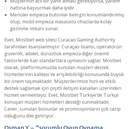
Müşterinin acil bir yanıt alması gerekiyorsa, yardım
hattına başvurmak daha iyidir.
Menüler empieza butonlar belirgin konumlandırılmış
olup, mobil empieza masaüstü cihazlarda kolay
gezinme imkanı sunar.
Evet, Mostbet web sitesi Curacao Gaming Authority
tarafından lisanslanmıştır. Curaçao lisansı, operatörün
güvenlik, adalet, dürüstlük empieza diğer önemli
faktörlerde katı standartlara uymasını sağlar. Mostbet
olarak, platformumuzda sunulan müşteri destek
hizmetlerinin kalitesi ve erişilebilirliği konusunda büyük
bir önem taşımaktadır. Müşterilerimize hızlı ve etkili
destek sağlamak için çeşitli iletişim kanalları üzerinden
hizmet vermekteyiz. Evet, Mostbet Türkiye’de Türkçe
konuşan müşteri hizmetleri desteği sunmaktadır.
Caner, sunulan bonuslar ve promosyonların çok cazip
olduğunu dile getiriyor.
Osman Y – “sorumlu Oyun Oynama