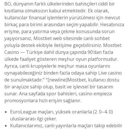
BO, dünyanın farklı ülkelerinden bahisçileri ciddi bir
kısıtlama olmaksızın kabul etmektedir. Ek olarak,
kullanıcılar finansal işlemlerin yürütülmesi için mevcut
birkaç para birimi arasından seçim yapabilir. Hesabınıza
erişme, para yatırma veya çekme konusunda sorun
yaşıyorsanız, Mostbet web sitesinde canlı sohbet
yoluyla destek ekibiyle iletişime geçebilirsiniz. Mostbet
Casino — Türkiye dahil dünya çapında 90’dan fazla
ülkede faaliyet gösteren meşhur oyun platformudur.
Ayrıca, canlı krupiyelerle meşhur masa oyunlarını
oynayabileceğiniz binden fazla odaya sahip Live casino
de sunulmaktadır.” “[newline]Mostbet, kullanıcı dostu
bir arayüze sahip olup, basit ve işlevsel bir tasarım
sunar. Ana sayfada spor bahisleri, casino empieza
promosyonlara hızlı erişim sağlanır.
EuroLeague maçları, yüksek oranlarla (2. 0–4. 0)
uluslararası ilgi çeker.
Kullanıcılarımız, canlı yayınlarla maçları takip edebilir