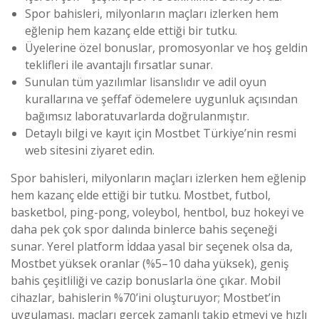
Spor bahisleri, milyonların maçları izlerken hem
eğlenip hem kazanç elde ettiği bir tutku.
Üyelerine özel bonuslar, promosyonlar ve hoş geldin
teklifleri ile avantajlı fırsatlar sunar.
Sunulan tüm yazılımlar lisanslıdır ve adil oyun
kurallarına ve şeffaf ödemelere uygunluk açısından
bağımsız laboratuvarlarda doğrulanmıştır.
Detaylı bilgi ve kayıt için Mostbet Türkiye’nin resmi
web sitesini ziyaret edin.
Spor bahisleri, milyonların maçları izlerken hem eğlenip
hem kazanç elde ettiği bir tutku. Mostbet, futbol,
basketbol, ping-pong, voleybol, hentbol, buz hokeyi ve
daha pek çok spor dalında binlerce bahis seçeneği
sunar. Yerel platform İddaa yasal bir seçenek olsa da,
Mostbet yüksek oranlar (%5–10 daha yüksek), geniş
bahis çeşitliliği ve cazip bonuslarla öne çıkar. Mobil
cihazlar, bahislerin %70’ini oluşturuyor; Mostbet’in
uygulaması, maçları gerçek zamanlı takip etmeyi ve hızlı