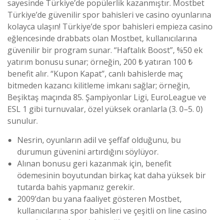
sayesinde Türkiye’de popülerlik kazanmıştır. Mostbet
Türkiye’de güvenilir spor bahisleri ve casino oyunlarına
kolayca ulaşın! Türkiye’de spor bahisleri empieza casino
eğlencesinde drabbats olan Mostbet, kullanıcılarına
güvenilir bir program sunar. “Haftalık Boost”, %50 ek
yatırım bonusu sunar; örneğin, 200 ₺ yatıran 100 ₺
benefit alır. “Kupon Kapat”, canlı bahislerde maç
bitmeden kazancı kilitleme imkanı sağlar; örneğin,
Beşiktaş maçında 85. Şampiyonlar Ligi, EuroLeague ve
ESL 1 gibi turnuvalar, özel yüksek oranlarla (3. 0–5. 0)
sunulur.
Nesrin, oyunların adil ve şeffaf olduğunu, bu
durumun güvenini artırdığını söylüyor.
Alınan bonusu geri kazanmak için, benefit
ödemesinin boyutundan birkaç kat daha yüksek bir
tutarda bahis yapmanız gerekir.
2009’dan bu yana faaliyet gösteren Mostbet,
kullanıcılarına spor bahisleri ve çeşitli on line casino