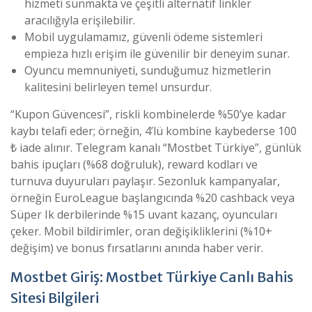
hizmeti sunmakta ve çeşitli alternatif linkler
aracılığıyla erişilebilir.
Mobil uygulamamız, güvenli ödeme sistemleri
empieza hızlı erişim ile güvenilir bir deneyim sunar.
Oyuncu memnuniyeti, sunduğumuz hizmetlerin
kalitesini belirleyen temel unsurdur.
“Kupon Güvencesi”, riskli kombinelerde %50’ye kadar
kaybı telafi eder; örneğin, 4’lü kombine kaybederse 100
₺ iade alınır. Telegram kanalı “Mostbet Türkiye”, günlük
bahis ipuçları (%68 doğruluk), reward kodları ve
turnuva duyuruları paylaşır. Sezonluk kampanyalar,
örneğin EuroLeague başlangıcında %20 cashback veya
Süper Ik derbilerinde %15 uvant kazanç, oyuncuları
çeker. Mobil bildirimler, oran değişikliklerini (%10+
değişim) ve bonus fırsatlarını anında haber verir.
Mostbet Giriş: Mostbet Türkiye Canlı Bahis
Sitesi Bilgileri