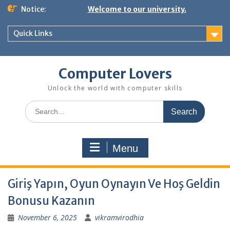
Skip
Notice:
Welcome to our university.
to
content
Quick Links
Computer Lovers
Unlock the world with computer skills
Search
for:
Menu
Giriş Yapın, Oyun Oynayın Ve Hoş Geldin
Bonusu Kazanın
November 6, 2025
vikramvirodhia