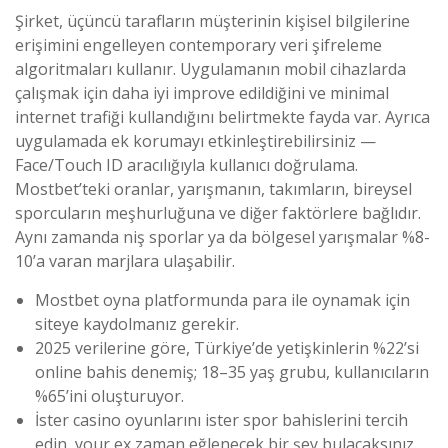
Şirket, üçüncü tarafların müşterinin kişisel bilgilerine
erişimini engelleyen contemporary veri şifreleme
algoritmaları kullanır. Uygulamanın mobil cihazlarda
çalışmak için daha iyi improve edildiğini ve minimal
internet trafiği kullandığını belirtmekte fayda var. Ayrıca
uygulamada ek korumayı etkinleştirebilirsiniz —
Face/Touch ID aracılığıyla kullanıcı doğrulama.
Mostbet’teki oranlar, yarışmanın, takımların, bireysel
sporcuların meşhurluğuna ve diğer faktörlere bağlıdır.
Aynı zamanda niş sporlar ya da bölgesel yarışmalar %8-
10’a varan marjlara ulaşabilir.
Mostbet oyna platformunda para ile oynamak için
siteye kaydolmanız gerekir.
2025 verilerine göre, Türkiye’de yetişkinlerin %22’si
online bahis denemiş; 18–35 yaş grubu, kullanıcıların
%65’ini oluşturuyor.
İster casino oyunlarını ister spor bahislerini tercih
edin, your ex zaman eğlenecek bir şey bulacaksınız.