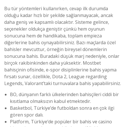
Bu tür yöntemleri kullanırken, cevap ilk durumda
olduğu kadar hızlı bir şekilde sağlanmayacak, ancak
daha geniş ve kapsamlı olacaktır. Sisteme gelince,
seçenekler oldukça geniştir çünkü hem oyunun
sonucuna hem de handikaba, toplam empieza
diğerlerine bahis oynayabilirsiniz. Bazı maçlarda özel
bahisler mevcuttur, örneğin bireysel dönemlerin
sonucuna bahis. Buradaki düşük marj nedeniyle, onlar
birçok rakibinkinden daha yüksektir. Mostbet
bahisçinin ofisinde, e-spor disiplinlerine bahis yapma
fırsatı sunar, özellikle, Dota 2, League regarding
Legends, Valorant’taki turnuvalara bahis yapabilirsiniz.
BO, dünyanın farklı ülkelerinden bahisçileri ciddi bir
kısıtlama olmaksızın kabul etmektedir.
Basketbol, Türkiye’de futboldan sonra en çok ilgi
gören spor dalı.
Platform, Türkiye’de popüler bir bahis ve casino