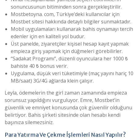
sonuncusunun bitiminden sonra gerçekleştirilir.
Mostbetoyna. com, Türkiye’deki kullanıcılar için
Mostbet sitesi hakkında detaylı bilgiler sunmaktadır.
Mobil uygulamaları kullanarak bahis oynamayı tercih
edenler için en kaliteli yol budur.
Üst panelde, ziyaretçiler kişisel hesap kayıt yapmak
empieza giriş yapmak için düğmeleri görebilirler.
“Sadakat Programı”, düzenli oyunculara her 1000 ₺
bahiste 40 ₺ bonus verir.
Uygulama, düşük veri tüketimiyle (maç yayını hariç 10
MB/saat) 3G/4G ağlarda klein çalışır.
Leyla, ödemelerin the girl zaman zamanında empieza
sorunsuz yapıldığını vurguluyor. Emre, Mostbet’in
güvenlik ve emniyet konusunda çok güvenilir olduğunu
belirtiyor. Bahis şirketi sitesinde olan hesabı kendi
başınıza silemezsiniz.
Para Yatırma Ve Çekme İşlemleri Nasıl Yapılır?