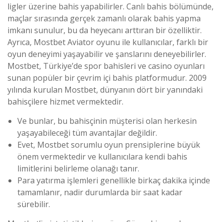
ligler üzerine bahis yapabilirler. Canlı bahis bölümünde,
maçlar sırasında gerçek zamanlı olarak bahis yapma
imkanı sunulur, bu da heyecanı arttıran bir özelliktir.
Ayrıca, Mostbet Aviator oyunu ile kullanıcılar, farklı bir
oyun deneyimi yaşayabilir ve şanslarını deneyebilirler.
Mostbet, Türkiye’de spor bahisleri ve casino oyunları
sunan popüler bir çevrim içi bahis platformudur. 2009
yılında kurulan Mostbet, dünyanın dört bir yanındaki
bahisçilere hizmet vermektedir.
Ve bunlar, bu bahisçinin müşterisi olan herkesin
yaşayabileceği tüm avantajlar değildir.
Evet, Mostbet sorumlu oyun prensiplerine büyük
önem vermektedir ve kullanıcılara kendi bahis
limitlerini belirleme olanağı tanır.
Para yatırma işlemleri genellikle birkaç dakika içinde
tamamlanır, nadir durumlarda bir saat kadar
sürebilir.