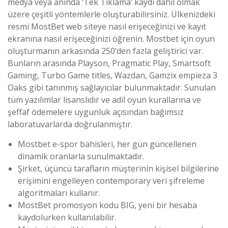
medya veya anında ‘Tek Tıklama’ kaydı dahil olmak
üzere çeşitli yöntemlerle oluşturabilirsiniz. Ülkenizdeki
resmi MostBet web siteye nasıl erişeceğinizi ve kayıt
ekranına nasıl erişeceğinizi öğrenin. Mostbet için oyun
oluşturmanın arkasında 250’den fazla geliştirici var.
Bunların arasında Playson, Pragmatic Play, Smartsoft
Gaming, Turbo Game titles, Wazdan, Gamzix empieza 3
Oaks gibi tanınmış sağlayıcılar bulunmaktadır. Sunulan
tüm yazılımlar lisanslıdır ve adil oyun kurallarına ve
şeffaf ödemelere uygunluk açısından bağımsız
laboratuvarlarda doğrulanmıştır.
Mostbet e-spor bahisleri, her gün güncellenen
dinamik oranlarla sunulmaktadır.
Şirket, üçüncü tarafların müşterinin kişisel bilgilerine
erişimini engelleyen contemporary veri şifreleme
algoritmaları kullanır.
MostBet promosyon kodu BIG, yeni bir hesaba
kaydolurken kullanılabilir.