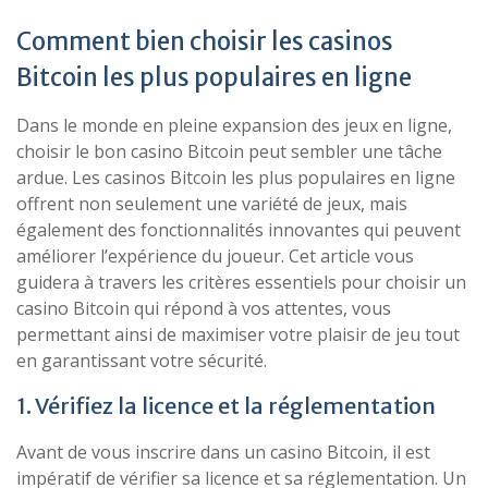
Comment bien choisir les casinos
Bitcoin les plus populaires en ligne
Dans le monde en pleine expansion des jeux en ligne,
choisir le bon casino Bitcoin peut sembler une tâche
ardue. Les casinos Bitcoin les plus populaires en ligne
offrent non seulement une variété de jeux, mais
également des fonctionnalités innovantes qui peuvent
améliorer l’expérience du joueur. Cet article vous
guidera à travers les critères essentiels pour choisir un
casino Bitcoin qui répond à vos attentes, vous
permettant ainsi de maximiser votre plaisir de jeu tout
en garantissant votre sécurité.
1. Vérifiez la licence et la réglementation
Avant de vous inscrire dans un casino Bitcoin, il est
impératif de vérifier sa licence et sa réglementation. Un