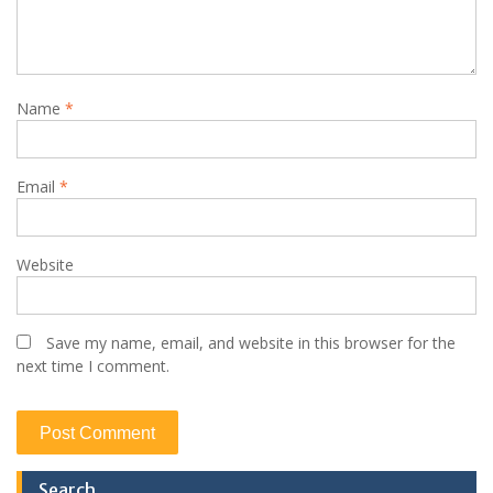
Name
*
Email
*
Website
Save my name, email, and website in this browser for the
next time I comment.
Search