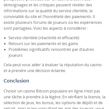
témoignages et les critiques peuvent révéler des
informations sur la qualité du service clientèle, la
convivialité du site et l’honnêteté des paiements. Il
existe plusieurs forums de joueurs où les expériences
sont partagées. Voici les aspects à considérer :
Service clientèle (réactivité et efficacité)
Retours sur les paiements et les gains
Problèmes significatifs rencontrés par d’autres
joueurs
Cela peut vous aider à évaluer la réputation du casino
et à prendre une décision éclairée.
Conclusion
Choisir un casino Bitcoin populaire en ligne n’est pas
une tâche à prendre à la légère. En vérifiant la licence, la
sélection de jeux, les bonus, les options de dépôt et de
retrait, ainsi qu’en consultant les avis des joueurs, vous