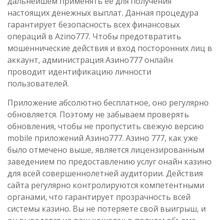
дальнейшем применять ее для получения
настоящих денежных выплат. Данная процедура
гарантирует безопасность всех финансовых
операций в Azino777. Чтобы предотвратить
мошеннические действия и вход посторонних лиц в
аккаунт, администрация Азино777 онлайн
проводит идентификацию личности
пользователей.
Приложение абсолютно бесплатное, оно регулярно
обновляется. Поэтому не забываем проверять
обновления, чтобы не пропустить свежую версию
mobile приложений Азино777. Азино 777, как уже
было отмечено выше, является лицензированным
заведением по предоставлению услуг онайн казино
для всей совершеннолетней аудитории. Действия
сайта регулярно контролируются компетентными
органами, что гарантирует прозрачность всей
системы казино. Вы не потеряете свой выигрыш, и