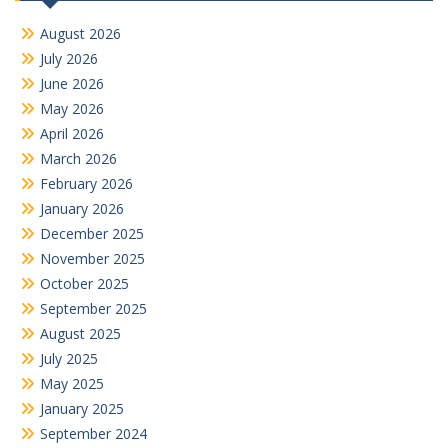
August 2026
July 2026
June 2026
May 2026
April 2026
March 2026
February 2026
January 2026
December 2025
November 2025
October 2025
September 2025
August 2025
July 2025
May 2025
January 2025
September 2024