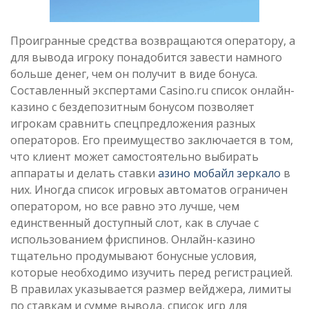
Проигранные средства возвращаются оператору, а
для вывода игроку понадобится завести намного
больше денег, чем он получит в виде бонуса.
Составленный экспертами Casino.ru список онлайн-
казино с бездепозитным бонусом позволяет
игрокам сравнить спецпредложения разных
операторов. Его преимущество заключается в том,
что клиент может самостоятельно выбирать
аппараты и делать ставки
азино мобайл зеркало
в
них. Иногда список игровых автоматов ограничен
оператором, но все равно это лучше, чем
единственный доступный слот, как в случае с
использованием фриспинов. Онлайн-казино
тщательно продумывают бонусные условия,
которые необходимо изучить перед регистрацией.
В правилах указывается размер вейджера, лимиты
по ставкам и сумме вывода, список игр для