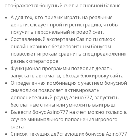
отображается бонусный счет и основной баланс.
А для тех, кто привык играть на реальные
деньги, следует пройти регистрацию, чтобы
получить персональный игровой счет.
Составленный экспертами Casino.ru список
онлайн-казино с бездепозитным бонусом
позволяет игрокам сравнить спецпредложения
разных операторов.
Функционал программы позволит делать
запускать автоматы, обходя блокировку сайта.
Определенная комбинация с участием бонусной
символики позволяет активировать
дополнительный раунд Азино777, запустить
бесплатные спины или умножить выигрыш.
Вывести бонус Azino777 на счет можно только в
случае минимального пополнения игрового
счета.
Список текущих действующих бонусов Azino777