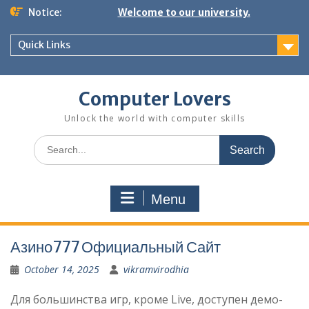
Skip
Notice:
Welcome to our university.
to
content
Quick Links
Computer Lovers
Unlock the world with computer skills
Search
for:
Menu
Азино777 Официальный Сайт
October 14, 2025
vikramvirodhia
Для большинства игр, кроме Live, доступен демо-